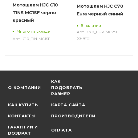
Мотошлем HJC C10
Мотошлем HJC C70
TINS MC1SF черно
Eura черный синий
красный
В наличии
Много на складе
Арт.: C70_EUR-MC2SF
(снято)
Арт.: C10_TIN-MC1SF
КАК
О КОМПАНИИ
ПОДОБРАТЬ
РАЗМЕР
КАК КУПИТЬ
КАРТА САЙТА
КОНТАКТЫ
ПРОИЗВОДИТЕЛИ
ГАРАНТИИ И
ОПЛАТА
ВОЗВРАТ