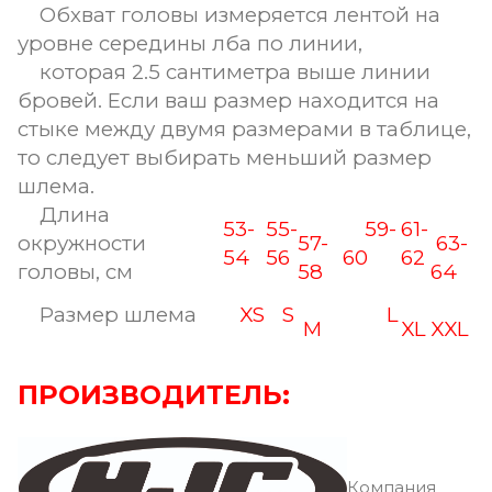
Обхват головы измеряется лентой на
уровне середины лба по линии,
которая 2.5 сантиметра выше линии
бровей. Если ваш размер находится на
стыке между двумя размерами в таблице,
то следует выбирать меньший размер
шлема.
Длина
53-
55-
59-
61-
окружности
57-
63-
54
56
60
62
головы, см
58
64
Размер шлема
XS
S
L
M
XL
XXL
ПРОИЗВОДИТЕЛЬ:
Компания