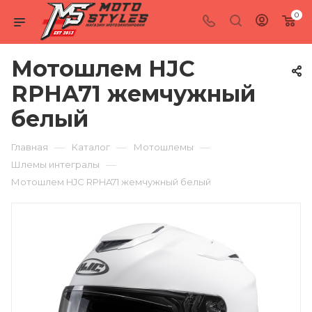
0
Мотошлем HJC
RPHA71 жемчужный
белый
—
—
—
Главная
Каталог
Мотошлемы
—
Шлемы интегралы
Мотошлем HJC RPHA71 жемчужный белый