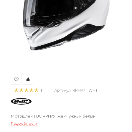
Артикул:
RPHA71_WHT
1
Мотошлем HJC RPHA71 жемчужный белый
Подробности