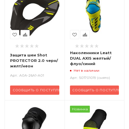
Наколенники Leatt
Защита шеи Shot
DUAL AXIS желтый/
PROTECTOR 2.0 черн/
флуо/синий
желт/неон
Нет в наличии
Арт.: A0A-26A1-A01
Арт.: 501701019 (снято)
СООБЩИТЬ О ПОСТУПЛЕНИИ
СООБЩИТЬ О ПОСТУПЛЕНИИ
Новинка