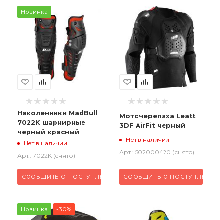
Новинка
Наколенники MadBull
Моточерепаха Leatt
7022K шарнирные
3DF AirFit черный
черный красный
Нет в наличии
Нет в наличии
Арт.: 502000420 (снято)
Арт.: 7022K (снято)
СООБЩИТЬ О ПОСТУПЛЕНИИ
СООБЩИТЬ О ПОСТУПЛЕНИИ
Новинка
-30%