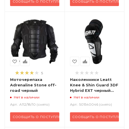
СООБЩИТЬ О ПОСТУПЛЕНИИ
СООБЩИТЬ О ПОСТУПЛЕНИИ
5
Моточерепаха
Наколенники Leatt
Adrenaline Stone off-
Knee & Shin Guard 3DF
road черный
Hybrid EXT черный
белый
Нет в наличии
Нет в наличии
Арт.: A112/18/10 (снято)
Арт.: 501540046 (снято)
СООБЩИТЬ О ПОСТУПЛЕНИИ
СООБЩИТЬ О ПОСТУПЛЕНИИ