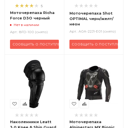
5
Моточерепаха Richa
Моточерепаха Shot
Force D3O черный
OPTIMAL черн/желт/
неон
Нет в наличии
Арт.: A0A-22J1-E01 (снято)
Арт.: 8FD-100 (снято)
СООБЩИТЬ О ПОСТУПЛЕНИИ
СООБЩИТЬ О ПОСТУПЛЕНИИ
Наколенники Leatt
Моточерепаха
3.0 Knee & Shin Guard
Alpinestars MX Bionic