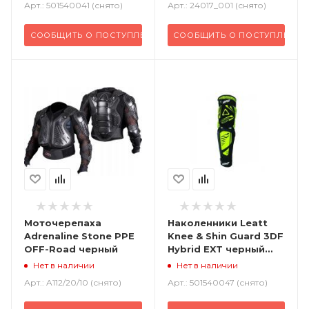
Арт.: 501540041 (снято)
Арт.: 24017_001 (снято)
СООБЩИТЬ О ПОСТУПЛЕНИИ
СООБЩИТЬ О ПОСТУПЛЕНИИ
Моточерепаха
Наколенники Leatt
Adrenaline Stone PPE
Knee & Shin Guard 3DF
OFF-Road черный
Hybrid EXT черный
желтый флуо
Нет в наличии
Нет в наличии
Арт.: A112/20/10 (снято)
Арт.: 501540047 (снято)