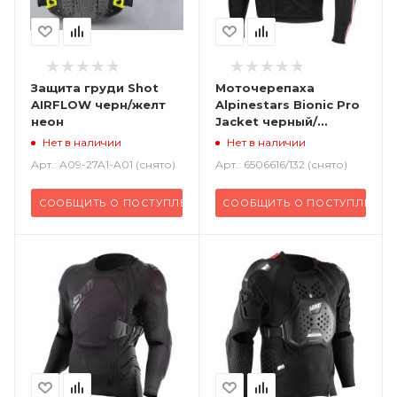
Защита груди Shot
Моточерепаха
AIRFLOW черн/желт
Alpinestars Bionic Pro
неон
Jacket черный/
красный/белый
Нет в наличии
Нет в наличии
Арт.: A09-27A1-A01 (снято)
Арт.: 6506616/132 (снято)
СООБЩИТЬ О ПОСТУПЛЕНИИ
СООБЩИТЬ О ПОСТУПЛЕНИИ