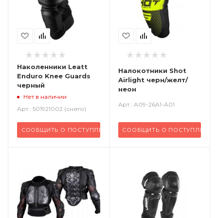
Наколенники Leatt
Налокотники Shot
Enduro Knee Guards
Airlight черн/желт/
черный
неон
Нет в наличии
Арт.: A09-26A1-A01
Арт.: 501921002 (снято)
СООБЩИТЬ О ПОСТУПЛЕНИИ
СООБЩИТЬ О ПОСТУПЛЕНИИ