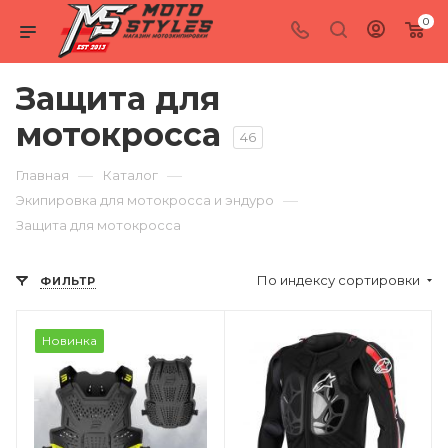
0
Защита для
мотокросса
46
—
—
Главная
Каталог
—
Экипировка для мотокросса и эндуро
Защита для мотокросса
По индексу сортировки
ФИЛЬТР
Новинка