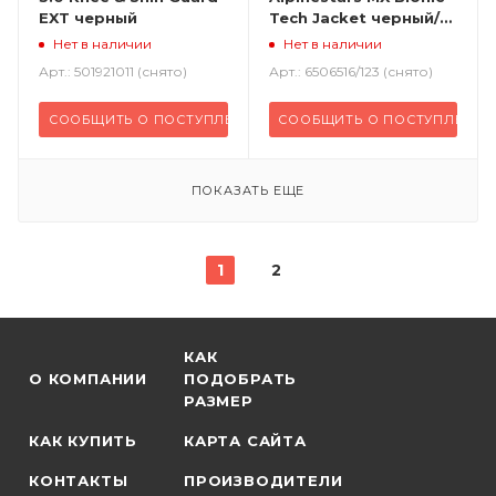
EXT черный
Tech Jacket черный/
красный/белый
Нет в наличии
Нет в наличии
Арт.: 501921011 (снято)
Арт.: 6506516/123 (снято)
СООБЩИТЬ О ПОСТУПЛЕНИИ
СООБЩИТЬ О ПОСТУПЛЕНИИ
ПОКАЗАТЬ ЕЩЕ
1
2
КАК
О КОМПАНИИ
ПОДОБРАТЬ
РАЗМЕР
КАК КУПИТЬ
КАРТА САЙТА
КОНТАКТЫ
ПРОИЗВОДИТЕЛИ