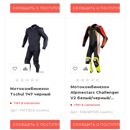
СООБЩИТЬ О ПОСТУПЛЕНИИ
СООБЩИТЬ О ПОСТУПЛЕНИИ
Мотокомбинезон
Мотокомбинезон
Alpinestars Challenger
Tschul 747 черный
V2 белый/черный/
Нет в наличии
флуо/желтый
Нет в наличии
Арт.: 747T BLK (снято)
Арт.: 3160617/125 (снято)
СООБЩИТЬ О ПОСТУПЛЕНИИ
СООБЩИТЬ О ПОСТУПЛЕНИИ