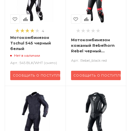
4
Мотокомбинезон
Мотокомбинезон
Tschul 545 черный
кожаный Rebelhorn
белый
Rebel черный
Нет в наличии
красный
Арт.: Rebel_black red
Арт.: 545 BLK/WHT (снято)
СООБЩИТЬ О ПОСТУПЛЕНИИ
СООБЩИТЬ О ПОСТУПЛЕНИИ