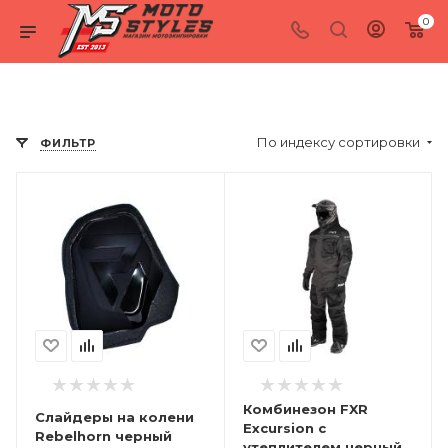
0
По индексу сортировки
ФИЛЬТР
Комбинезон FXR
Слайдеры на колени
Excursion с
Rebelhorn черный
утеплителем черный