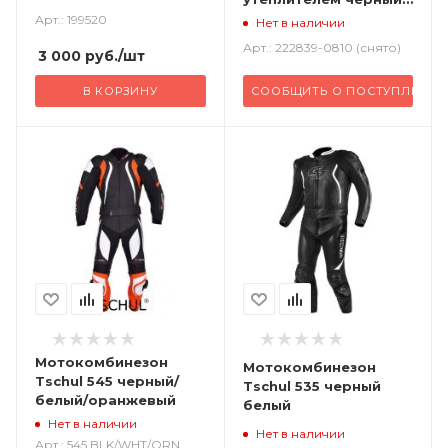
серый
Арт.: 199520
Нет в наличии
Арт.: 222839-0810 (снято)
3 000
руб.
/шт
В КОРЗИНУ
СООБЩИТЬ О ПОСТУПЛЕНИИ
Мотокомбинезон
Мотокомбинезон
Tschul 545 черный/
Tschul 535 черный
белый/оранжевый
белый
Нет в наличии
Нет в наличии
Арт.: 545 BLK/WHT/ORN