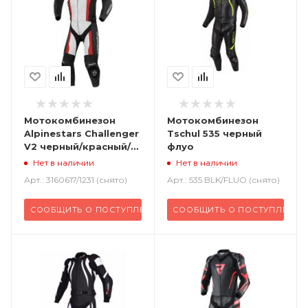
Мотокомбинезон
Мотокомбинезон
Alpinestars Challenger
Tschul 535 черный
V2 черный/красный/
флуо
белый/флуо
Нет в наличии
Нет в наличии
Арт.: 3160617/1231 (снято)
Арт.: 535 BLK/FLUO (снято)
СООБЩИТЬ О ПОСТУПЛЕНИИ
СООБЩИТЬ О ПОСТУПЛЕНИИ