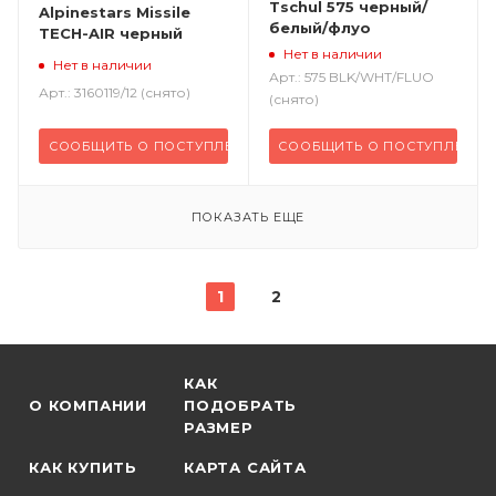
Tschul 575 черный/
Alpinestars Missile
белый/флуо
TECH-AIR черный
Нет в наличии
Нет в наличии
Арт.: 575 BLK/WHT/FLUO
Арт.: 3160119/12 (снято)
(снято)
СООБЩИТЬ О ПОСТУПЛЕНИИ
СООБЩИТЬ О ПОСТУПЛЕНИИ
ПОКАЗАТЬ ЕЩЕ
1
2
КАК
О КОМПАНИИ
ПОДОБРАТЬ
РАЗМЕР
КАК КУПИТЬ
КАРТА САЙТА