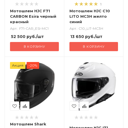
1
Мотошлем HJC F71
Мотошлем HJC C10
CARBON Esira черный
LITO MC3H желто
красный
синий
Арт.: F71-CAR_ESI-MC1
Арт.: C10_LIT-MC3H
52 500
руб.
/шт
13 650
руб.
/шт
В КОРЗИНУ
В КОРЗИНУ
Акция
-20%
Мотошлем Shark
Мотошлем HJC I71