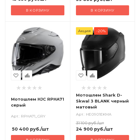
В КОРЗИНУ
В КОРЗИНУ
Акция
-20%
Мотошлем Shark D-
Мотошлем HJC RPHA71
Skwal 3 BLANK черный
серый
матовый
Арт.: HE0901EKMA
Арт.: RPHA71_GRY
31 100
руб.
/шт
50 400
руб.
/шт
24 900
руб.
/шт