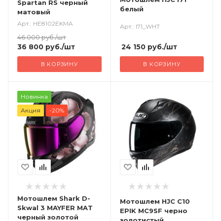
Spartan RS черный
белый
матовый
Арт.: HE8102EKMA
Арт.: I71_WHT
46 000
руб.
/шт
24 150
руб.
/шт
36 800
руб.
/шт
В КОРЗИНУ
В КОРЗИНУ
Новинка
Акция
-20%
Мотошлем Shark D-
Мотошлем HJC C10
Skwal 3 MAYFER MAT
EPIK MC9SF черно
черный золотой
золотистый