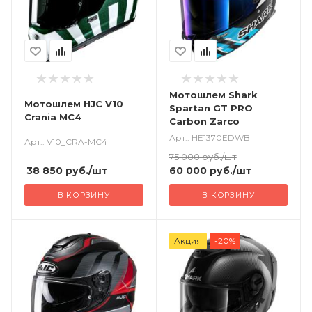
Мотошлем Shark
Мотошлем HJC V10
Spartan GT PRO
Crania MC4
Carbon Zarco
Арт.: HE1370EDWB
Арт.: V10_CRA-MC4
75 000
руб.
/шт
38 850
руб.
/шт
60 000
руб.
/шт
В КОРЗИНУ
В КОРЗИНУ
Акция
-20%