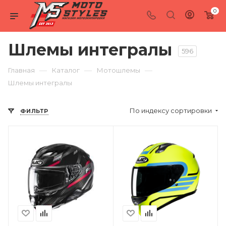
0
Шлемы интегралы
596
—
—
—
Главная
Каталог
Мотошлемы
Шлемы интегралы
По индексу сортировки
ФИЛЬТР