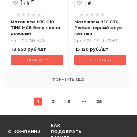
Мотошлем HJC C10
Мотошлем HJC C70
TINS MC8 бело черно
Pentas черный флуо
розовый
желтый
Арт.: C10_TIN-MC8
Арт.: C70_PEN-MC3HSF
13 650
руб.
/шт
15 120
руб.
/шт
В КОРЗИНУ
В КОРЗИНУ
ПОКАЗАТЬ ЕЩЕ
1
2
3
25
КАК
О КОМПАНИИ
ПОДОБРАТЬ