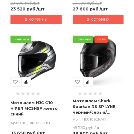
29 400
руб.
/шт
34 500
руб.
/шт
23 520
руб.
/шт
27 600
руб.
/шт
В КОРЗИНУ
В КОРЗИНУ
Новинка
Новинка
-20%
Мотошлем Shark
Мотошлем HJC C10
Spartan RS SP LYNE
HIPER MC3HSF желто
черный/серый/
синий
красный
Арт.: HE8106EKAR
Арт.: C10_HIP-MC3HSF
49 750
руб.
/шт
13 650
руб.
/шт
39 800
руб.
/шт