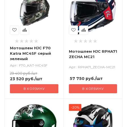
Мотошлем HJC F70
Мотошлем HJC RPHA71
Katra MC4SF серый
ZECHA MC21
зеленый
Арт.: F70_KAT-MC4SF
Арт.: RPHA71_ZECHA-MC21
29 400
руб.
/шт
57 750
руб.
/шт
23 520
руб.
/шт
В КОРЗИНУ
В КОРЗИНУ
-20%