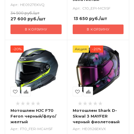
Арт.: HE0927EKVQ
Арт.: C10_EPI-MC9SF
34 500
руб.
/шт
13 650
руб.
/шт
27 600
руб.
/шт
В КОРЗИНУ
В КОРЗИНУ
-20%
Акция
-20%
Мотошлем HJC F70
Мотошлем Shark D-
Feron черный/флуо/
Skwal 3 MAYFER
желтый
черный фиолетовый
Арт.: F70_FER-MC4HSF
Арт.: HE0926EKVX