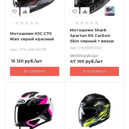
Мотошлем Shark
Мотошлем HJC C70
Spartan RS Carbon
Nian серый красный
Skin черный + визор
Арт.: HE8159EDAD
Арт.: C70_NIA-MC1SF
58 900
руб.
/шт
15 120
руб.
/шт
47 100
руб.
/шт
В КОРЗИНУ
В КОРЗИНУ