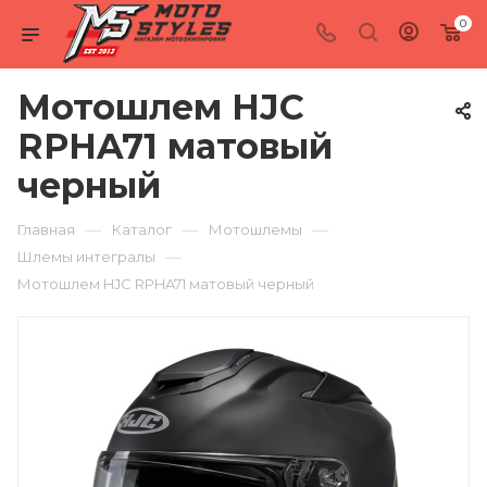
0
Мотошлем HJC
RPHA71 матовый
черный
—
—
—
Главная
Каталог
Мотошлемы
—
Шлемы интегралы
Мотошлем HJC RPHA71 матовый черный