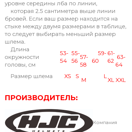
уровне середины лба по линии,
которая 2.5 сантиметра выше линии
бровей. Если ваш размер находится на
стыке между двумя размерами в таблице,
то следует выбирать меньший размер
шлема.
Длина
53-
55-
59-
61-
окружности
57-
63-
54
56
60
62
головы, см
58
64
Размер шлема
XS
S
L
M
XL
XXL
ПРОИЗВОДИТЕЛЬ:
Компания