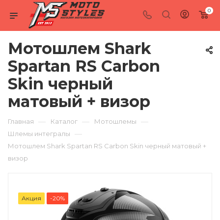
0
Мотошлем Shark
Spartan RS Carbon
Skin черный
матовый + визор
—
—
—
Главная
Каталог
Мотошлемы
—
Шлемы интегралы
Мотошлем Shark Spartan RS Carbon Skin черный матовый +
визор
Акция
-20%