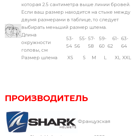
которая 2.5 сантиметра выше линии бровей.
Если ваш размер находится на стыке между
двумя размерами в таблице, то следует
выбирать меньший размер шлема.
Длина
53-
55-
57-
59-
61-
63-
окружности
54
56
58
60
62
64
головы, см
Размер шлема
XS
S
M
L
XL
XXL
ПРОИЗВОДИТЕЛЬ
Французская