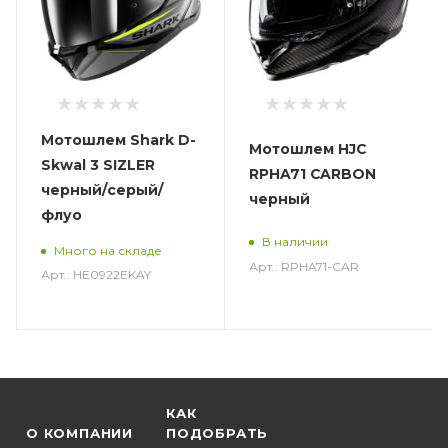
Мотошлем Shark D-
Мотошлем HJC
Skwal 3 SIZLER
RPHA71 CARBON
черный/серый/
черный
флуо
В наличии
Много на складе
Арт.: RPHA71-CAR
Арт.: HE0922EKAY
КАК
О КОМПАНИИ
ПОДОБРАТЬ