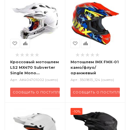
Кроссовый
мотошлем
Мотошлем IMX FMX-01
LS2 MX470 Subverter
камо/флуо/
Single Mono
оранжевый
глянцевый белый
Арт.: AK404701002 (снято)
Арт.: 3501813_124 (снято)
СООБЩИТЬ О ПОСТУПЛЕНИИ
СООБЩИТЬ О ПОСТУПЛЕНИИ
-10%