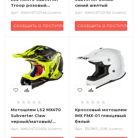
Troop розовый
синий желтый
желтый
Арт.: AK404702746 (снято)
Арт.: AK404702054 (снято)
СООБЩИТЬ О ПОСТУПЛЕНИИ
СООБЩИТЬ О ПОСТУПЛЕНИИ
Мотошлем LS2 MX470
Кроссовый
мотошлем
Subverter Claw
IMX FMX-01 глянцевый
черный/матовый/
белый
желтый
Арт.: AK404702454 (снято)
Арт.: 3501811_008 (снято)