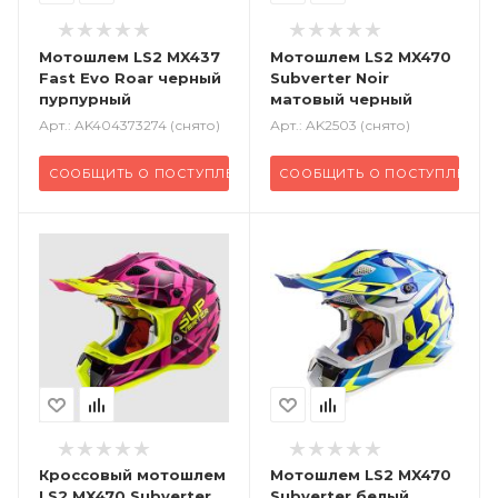
Мотошлем LS2 MX437
Мотошлем LS2 MX470
Fast Evo Roar черный
Subverter Noir
пурпурный
матовый черный
Арт.: AK404373274 (снято)
Арт.: AK2503 (снято)
СООБЩИТЬ О ПОСТУПЛЕНИИ
СООБЩИТЬ О ПОСТУПЛЕНИИ
Кроссовый
мотошлем
Мотошлем LS2 MX470
LS2 MX470 Subverter
Subverter белый