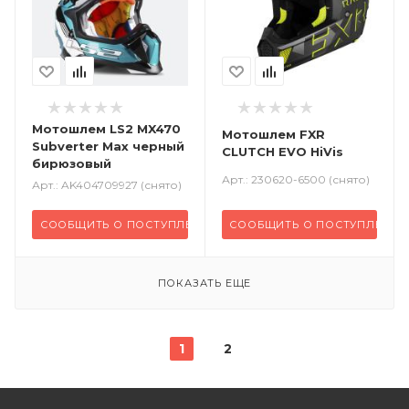
Мотошлем LS2 MX470
Мотошлем FXR
Subverter Max черный
CLUTCH EVO HiVis
бирюзовый
Арт.: 230620-6500 (снято)
Арт.: AK404709927 (снято)
СООБЩИТЬ О ПОСТУПЛЕНИИ
СООБЩИТЬ О ПОСТУПЛЕНИИ
ПОКАЗАТЬ ЕЩЕ
1
2