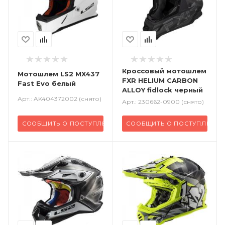
Кроссовый
мотошлем
Мотошлем LS2 MX437
FXR HELIUM CARBON
Fast Evo белый
ALLOY fidlock черный
Арт.: AK404372002 (снято)
Арт.: 230662-0900 (снято)
СООБЩИТЬ О ПОСТУПЛЕНИИ
СООБЩИТЬ О ПОСТУПЛЕНИИ