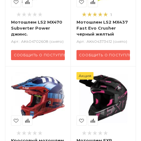
1
Мотошлем LS2 MX470
Мотошлем LS2 MX437
Subverter Power
Fast Evo Crusher
джинс.
черный желтый
Арт.: AK404702608 (снято)
Арт.: AK404373412 (снято)
СООБЩИТЬ О ПОСТУПЛЕНИИ
СООБЩИТЬ О ПОСТУПЛЕНИИ
Акция
Кроссовый
мотошлем
Мотошлем FXR