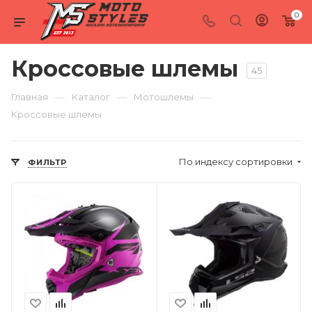
0
Кроссовые шлемы
45
—
—
—
Главная
Каталог
Мотошлемы
Кроссовые шлемы
По индексу сортировки
ФИЛЬТР