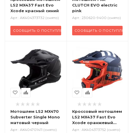
LS2 MX437 Fast Evo
CLUTCH EVO electric
Xcode красный синий
pink
Арт.: AK404373732 (снято)
Арт.: 230620-9400 (снято)
СООБЩИТЬ О ПОСТУПЛЕНИИ
СООБЩИТЬ О ПОСТУПЛЕНИИ
Мотошлем LS2 MX470
Кроссовый
мотошлем
Subverter Single Mono
LS2 MX437 Fast Evo
матовый черный
Xcode оранжевый
синий
Арт.: AK404701411 (снято)
Арт.: AK404373752 (снято)