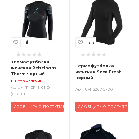
Термофутболка
Термофутболка
женская Rebelhorn
женская Seca Fresh
Therm черный
черный
Нет в наличии
Арт.: K_THERM_01_D
Арт.: 8FRS26DQ-00
(снято)
СООБЩИТЬ О ПОСТУПЛЕНИИ
СООБЩИТЬ О ПОСТУПЛЕНИИ