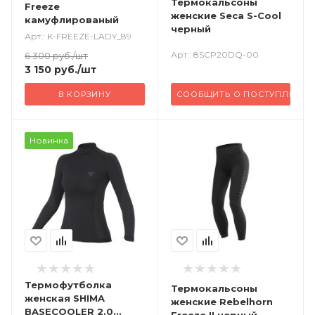
Термокальсоны
Freeze
женские Seca S-Cool
камуфлированый
черный
Арт.: K-FREEZE-LADY_89
Арт.: 8SCP20DQ-00
6 300
руб.
/шт
3 150
руб.
/шт
В КОРЗИНУ
СООБЩИТЬ О ПОСТУПЛЕНИИ
Новинка
Термофутболка
Термокальсоны
женская SHIMA
женские Rebelhorn
BASECOOLER 2.0