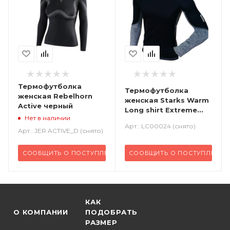
Термофутболка
Термофутболка
женская Rebelhorn
женская Starks Warm
Active черный
Long shirt Extreme
Нет в наличии
черный серый
Арт.: LC00024 (снято)
Арт.: JER ACTIVE_D (снято)
СООБЩИТЬ О ПОСТУПЛЕНИИ
СООБЩИТЬ О ПОСТУПЛЕНИИ
КАК
О КОМПАНИИ
ПОДОБРАТЬ
РАЗМЕР