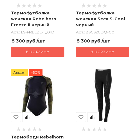
Термофутболка
Термофутболка
женская Rebelhorn
женская Seca S-Cool
Freeze II черный
черный
Арт.: LS-FREEZE-II_01D
Арт.: 8SCS20DQ-00
5 300
руб.
/шт
5 300
руб.
/шт
В КОРЗИНУ
В КОРЗИНУ
Акция
-50%
Термободи Rebelhorn