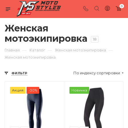
0
Женская
мотоэкипировка
18
—
—
—
Главная
Каталог
Женская мотоэкипировка
Женская мотоэкипировка
По индексу сортировки
ФИЛЬТР
Акция
-30%
Новинка