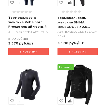
Термокальсоны
Термокальсоны
женские Rebelhorn
женские SHIMA
Freeze серый черный
BASECOOLER 2.0
черный
Арт.: BASECOOLER 2 LADY
Арт.: S-FREEZE-LADY_68_D
PANT
5 100
руб.
/шт
5 990
руб.
/шт
3 570
руб.
/шт
В КОРЗИНУ
В КОРЗИНУ
Новинка