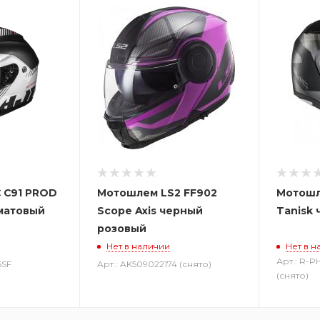
 C91 PROD
Мотошлем LS2 FF902
Мотошл
матовый
Scope Axis черный
Tanisk
розовый
Нет в наличии
Нет в н
Арт.: R-
5SF
Арт.: AK509022174 (снято)
(снято)