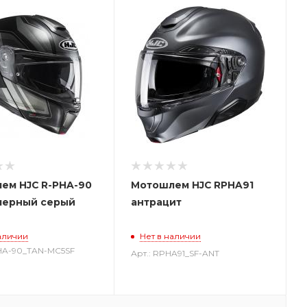
ем HJC R-PHA-90
Мотошлем HJC RPHA91
 черный серый
антрацит
аличии
Нет в наличии
PHA-90_TAN-MC5SF
Арт.: RPHA91_SF-ANT