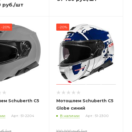
0
руб.
/шт
-20%
-20%
ем Schuberth C5
Мотошлем Schuberth C5
Globe синий
чии
Арт.: 51-2204
В наличии
Арт.: 51-2300
уб.
/шт
100 000
руб.
/шт