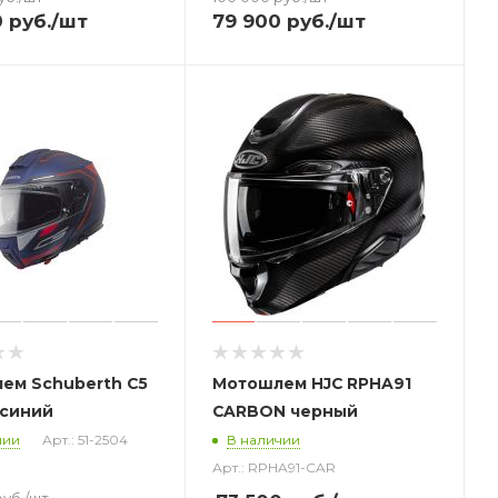
0
руб.
/шт
79 900
руб.
/шт
ем Schuberth C5
Мотошлем HJC RPHA91
синий
CARBON черный
чии
Арт.: 51-2504
В наличии
Арт.: RPHA91-CAR
уб.
/шт