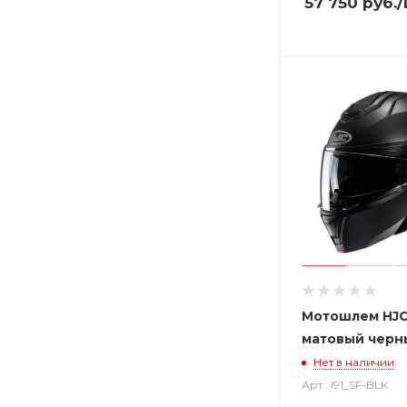
57 750
руб.
/
Мотошлем HJC 
матовый черн
Нет в наличии
Арт.: I91_SF-BLK