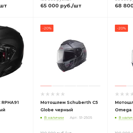
/шт
65 000
руб.
/шт
68 80
-20%
-20%
 RPHA91
Мотошлем Schuberth C5
Мотошл
ый
Globe черный
Omega 
В наличии
Арт.: 51-2505
В нали
100 000
руб.
/шт
100 000
р