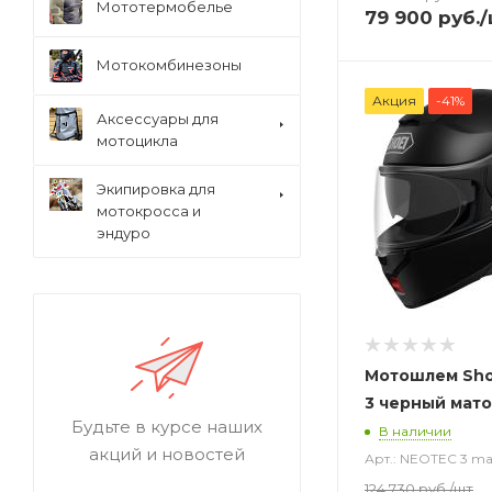
Мототермобелье
79 900
руб.
/
Мотокомбинезоны
Акция
-41%
Аксессуары для
мотоцикла
Экипировка для
мотокросса и
эндуро
Мотошлем Sho
3 черный мат
Будьте в курсе наших
В наличии
акций и новостей
Арт.: NEOTEC 3 mat
124 730
руб.
/шт