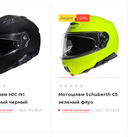
Акция
-20%
ем HJC I91
Мотошлем Schuberth C5
вый черный
зеленый флуо
аличии
Арт.: I91_BLK
Нет в наличии
Арт.: 51-2203