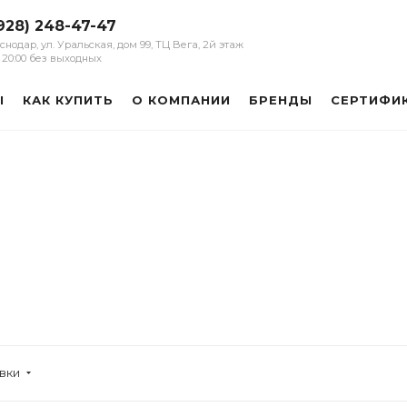
928) 248-47-47
аснодар, ул. Уральская, дом 99, ТЦ Вега, 2й этаж
 - 20:00 без выходных
Ы
КАК КУПИТЬ
О КОМПАНИИ
БРЕНДЫ
СЕРТИФИ
ы
овки