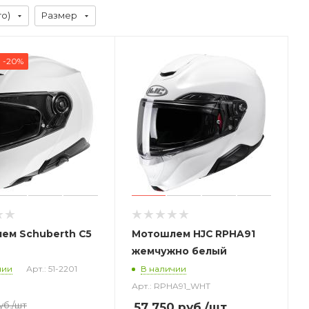
го)
Размер
-20%
ем Schuberth C5
Мотошлем HJC RPHA91
жемчужно белый
чии
Арт.: 51-2201
В наличии
Арт.: RPHA91_WHT
уб.
/шт
57 750
руб.
/шт