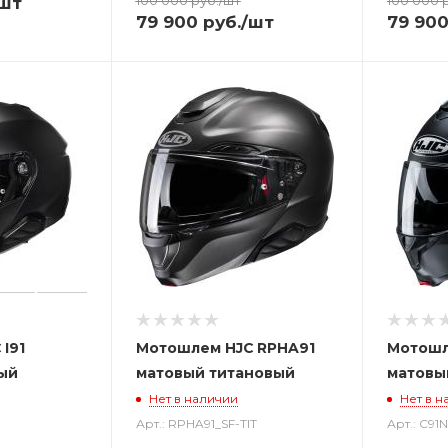
шт
79 900
руб.
/шт
79 90
I91
Мотошлем HJC RPHA91
Мотошл
ый
матовый титановый
матовы
Нет в наличии
Нет в н
Арт.: RPHA91_SF-TIT
Арт.: C91