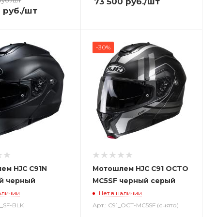
73 500
руб.
/шт
0
руб.
/шт
-30%
ем HJC C91N
Мотошлем HJC C91 OCTO
й черный
MC5SF черный серый
аличии
Нет в наличии
N_SF-BLK
Арт.: C91_OCT-MC5SF (снято)