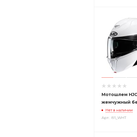
Мотошлем HJC 
жемчужный б
Нет в наличии
Арт.: I91_WHT