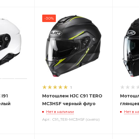
-30%
1
I91
Мотошлем HJC C91 TERO
Мотошл
елый
MC3HSF черный флуо
глянце
Нет в наличии
Нет в н
Арт.: C91_TER-MC3HSF (снято)