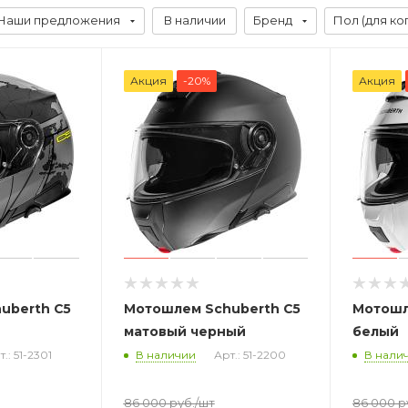
Наши предложения
В наличии
Бренд
Пол (для ко
Акция
-20%
Акция
uberth C5
Мотошлем Schuberth C5
Мотошл
матовый черный
белый
т.: 51-2301
В наличии
Арт.: 51-2200
В нали
86 000
руб.
/шт
86 000
р