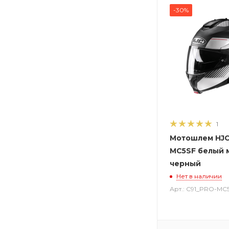
-30%
1
Мотошлем HJC
MC5SF белый 
черный
Нет в наличии
Арт.: C91_PRO-MC