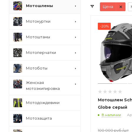
Мотошлемы
Цена
Мотокуртки
-20%
Мотоштаны
Мотоперчатки
Мотоботы
Женская
мотоэкипировка
Мотошлем Sch
Мотодождевики
Globe серый
В наличии
Ар
Мотозащита
100 000
руб.
/шт