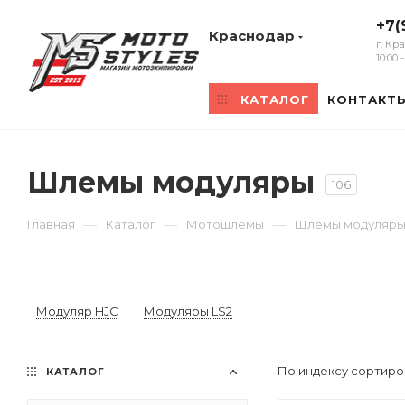
+7(
Краснодар
г. Кр
10:00
КАТАЛОГ
КОНТАКТ
Шлемы модуляры
106
—
—
—
Главная
Каталог
Мотошлемы
Шлемы модуляр
Модуляр HJC
Модуляры LS2
По индексу сортир
КАТАЛОГ