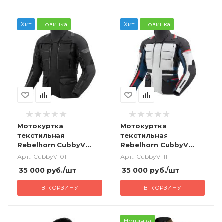
Хит
Новинка
Хит
Новинка
Мотокуртка
Мотокуртка
текстильная
текстильная
Rebelhorn CubbyV
Rebelhorn CubbyV
черный
черный/серый/
Арт.: CubbyV_01
Арт.: CubbyV_11
красный/синий
35 000
руб.
/шт
35 000
руб.
/шт
В КОРЗИНУ
В КОРЗИНУ
Новинка