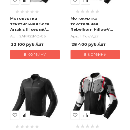
Мотокуртка
Мотокуртка
текстильная Seca
текстильная
Arrakis III серый/
Rebelhorn HiflowV
синий/красный
черный/серый/флуо/
Арт.: 2ARR25MQ-06
Арт.: HiflowV_27
желтый
32 100
руб.
/шт
28 400
руб.
/шт
В КОРЗИНУ
В КОРЗИНУ