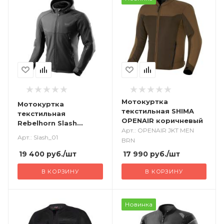
Мотокуртка
Мотокуртка
текстильная SHIMA
текстильная
OPENAIR коричневый
Rebelhorn Slash
Арт.: OPENAIR JKT MEN
черный
Арт.: Slash_01
BRN
19 400
руб.
/шт
17 990
руб.
/шт
В КОРЗИНУ
В КОРЗИНУ
Новинка