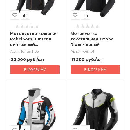
Мотокуртка кожаная
Мотокуртка
Rebelhorn Hunter II
текстильная Ozone
винтажный
Rider черный
коричневый
Арт.: HunterII_35
Арт.: Rider_01
33 500
руб.
/шт
11 500
руб.
/шт
В КОРЗИНУ
В КОРЗИНУ