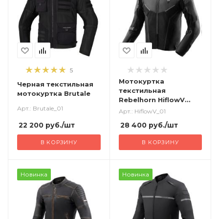
5
Мотокуртка
Черная текстильная
текстильная
мотокуртка Brutale
Rebelhorn HiflowV
Арт.: Brutale_01
черный
Арт.: HiflowV_01
22 200
руб.
/шт
28 400
руб.
/шт
В КОРЗИНУ
В КОРЗИНУ
Новинка
Новинка