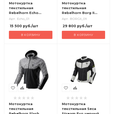
Мотокуртка
Мотокуртка
текстильная
текстильная
Rebelhorn Echo
Rebelhorn Borg II
черный
черный/серый/
Арт.: Echo_01
Арт.: BORGII_09
красный
15 500
руб.
/шт
29 800
руб.
/шт
В КОРЗИНУ
В КОРЗИНУ
Мотокуртка
Мотокуртка
текстильная
текстильная Seca
Rebelhorn Slash
Stream Evo черный