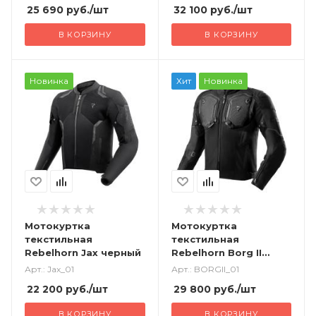
25 690
руб.
/шт
32 100
руб.
/шт
В КОРЗИНУ
В КОРЗИНУ
Новинка
Хит
Новинка
Мотокуртка
Мотокуртка
текстильная
текстильная
Rebelhorn Jax черный
Rebelhorn Borg II
черный
Арт.: Jax_01
Арт.: BORGII_01
22 200
руб.
/шт
29 800
руб.
/шт
В КОРЗИНУ
В КОРЗИНУ