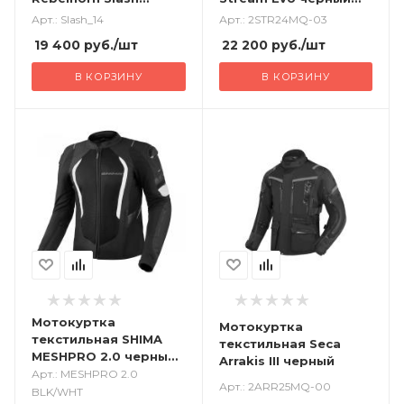
черный белый
серый
Арт.: Slash_14
Арт.: 2STR24MQ-03
19 400
руб.
/шт
22 200
руб.
/шт
В КОРЗИНУ
В КОРЗИНУ
Мотокуртка
Мотокуртка
текстильная SHIMA
текстильная Seca
MESHPRO 2.0 черный
Arrakis III черный
белый
Арт.: MESHPRO 2.0
Арт.: 2ARR25MQ-00
BLK/WHT