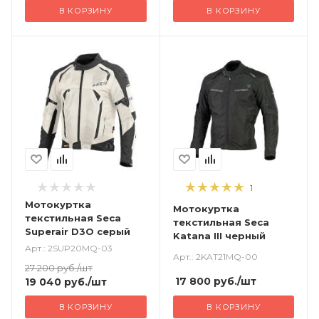
В КОРЗИНУ
В КОРЗИНУ
1
Мотокуртка
Мотокуртка
текстильная Seca
текстильная Seca
Superair D3O серый
Katana III черный
Арт.: 2SUP20MQ-03
Арт.: 2KAT21MQ-00
27 200
руб.
/шт
17 800
руб.
/шт
19 040
руб.
/шт
В КОРЗИНУ
В КОРЗИНУ