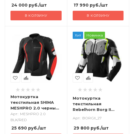
24 000
руб.
/шт
17 990
руб.
/шт
В КОРЗИНУ
В КОРЗИНУ
Хит
Новинка
Мотокуртка
Мотокуртка
текстильная SHIMA
текстильная
MESHPRO 2.0 черный
Rebelhorn Borg II
красный
Арт.: MESHPRO 2.0
черный/серый/флуо/
Арт.: BORGII_27
BLK/RED
желтый
25 690
руб.
/шт
29 800
руб.
/шт