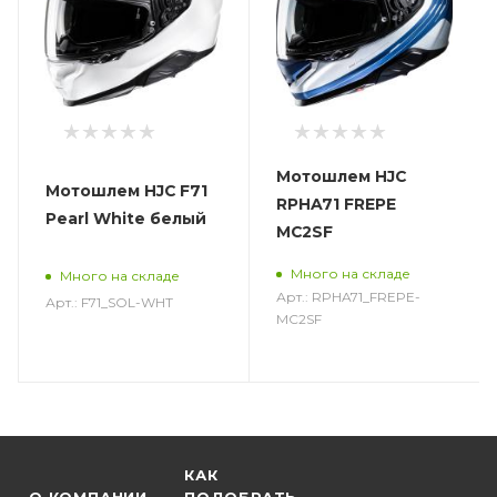
Мотошлем HJC
Мотошлем HJC F71
RPHA71 FREPE
Pearl White белый
MC2SF
Много на складе
Много на складе
Арт.: RPHA71_FREPE-
Арт.: F71_SOL-WHT
MC2SF
КАК