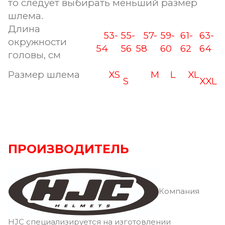
то следует выбирать меньший размер
шлема.
Длина
53-
55-
57-
59-
61-
63-
окружности
54
56
58
60
62
64
головы, см
Размер шлема
XS
M
L
XL
S
XXL
ПРОИЗВОДИТЕЛЬ
Компания
HJC специализируется на изготовлении