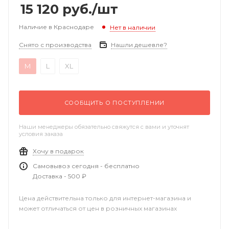
15 120
руб.
/шт
Наличие в Краснодаре
Нет в наличии
Снято с производства
Нашли дешевле?
M
L
XL
СООБЩИТЬ О ПОСТУПЛЕНИИ
Наши менеджеры обязательно свяжутся с вами и уточнят
условия заказа
Хочу в подарок
Самовывоз сегодня - бесплатно
Доставка - 500 ₽
Цена действительна только для интернет-магазина и
может отличаться от цен в розничных магазинах