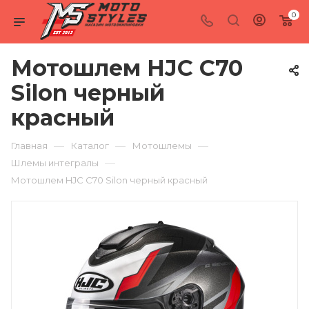
0
Мотошлем HJC C70
Silon черный
красный
—
—
—
Главная
Каталог
Мотошлемы
—
Шлемы интегралы
Мотошлем HJC C70 Silon черный красный