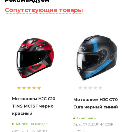
Сопутствующие товары
1
Мотошлем HJC C10
Мотошлем HJC C70
TINS MC1SF черно
Eura черный синий
красный
В наличии
Много на складе
Арт.: C70_EUR-MC2SF
(снято)
Арт.: C10_TIN-MC1SF