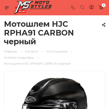
0
Мотошлем HJC
RPHA91 CARBON
черный
—
—
—
Главная
Каталог
Мотошлемы
—
Шлемы модуляры
Мотошлем HJC RPHA91 CARBON черный