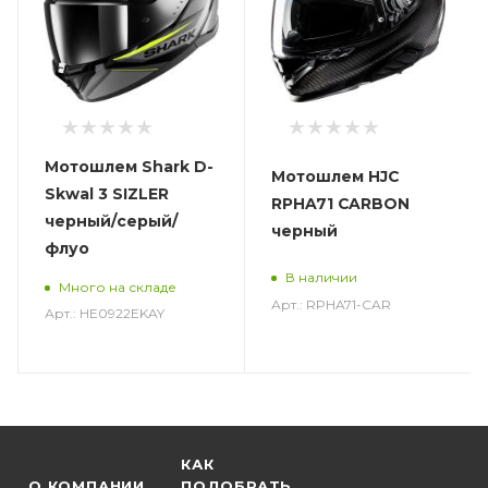
Мотошлем Shark D-
Мотошлем HJC
Skwal 3 SIZLER
RPHA71 CARBON
черный/серый/
черный
флуо
В наличии
Много на складе
Арт.: RPHA71-CAR
Арт.: HE0922EKAY
КАК
О КОМПАНИИ
ПОДОБРАТЬ