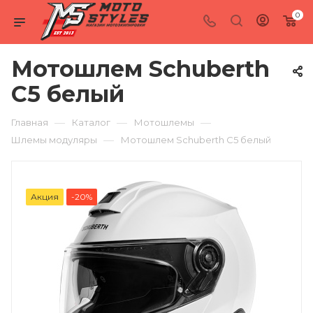
0
Мотошлем Schuberth
C5 белый
—
—
—
Главная
Каталог
Мотошлемы
—
Шлемы модуляры
Мотошлем Schuberth C5 белый
Акция
-20%