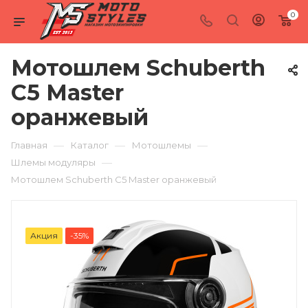
0
Мотошлем Schuberth
C5 Master
оранжевый
—
—
—
Главная
Каталог
Мотошлемы
—
Шлемы модуляры
Мотошлем Schuberth C5 Master оранжевый
Акция
-35%