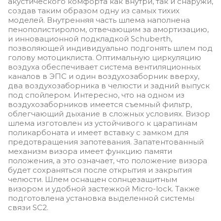
акустического комфорта как внутри, так и снаружи,
создав таким образом одну из самых тихих
моделей. Внутренняя часть шлема наполнена
пенополистиролом, отвечающим за амортизацию,
и инновационной подкладкой Schuberth,
позволяющей индивидуально подгонять шлем под
голову мотоциклиста. Оптимальную циркуляцию
воздуха обеспечивает система вентиляционных
каналов в ЭПС и один воздухозаборник вверху,
два воздухозаборника в челюсти и задний выпуск
под спойлером. Интересно, что на одном из
воздухозаборников имеется съемный фильтр,
облегчающий дыхание в сложных условиях. Визор
шлема изготовлен из устойчивого к царапинам
поликарбоната и имеет вставку с замком для
предотвращения запотевания. Запатентованный
механизм визора имеет функцию памяти
положения, а это означает, что положение визора
будет сохраняться после открытия и закрытия
челюсти. Шлем оснащен солнцезащитным
визором и удобной застежкой Micro-lock. Также
подготовлена ​​установка выделенной системы
связи SC2.