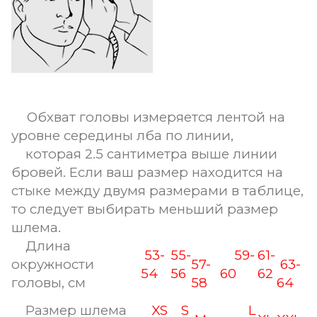
Обхват головы измеряется лентой на
уровне середины лба по линии,
которая 2.5 сантиметра выше линии
бровей. Если ваш размер находится на
стыке между двумя размерами в таблице,
то следует выбирать меньший размер
шлема.
Длина
53-
55-
59-
61-
окружности
57-
63-
54
56
60
62
головы, см
58
64
Размер шлема
XS
S
L