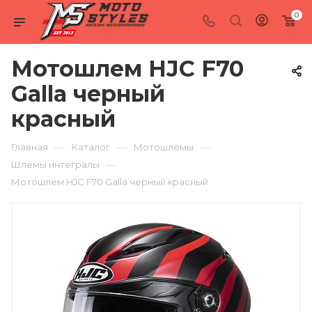
0
Мотошлем HJC F70
Galla черный
красный
—
—
—
Главная
Каталог
Мотошлемы
—
Шлемы интегралы
Мотошлем HJC F70 Galla черный красный