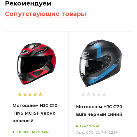
Рекомендуем
Сопутствующие товары
1
Мотошлем HJC C10
Мотошлем HJC C70
TINS MC1SF черно
Eura черный синий
красный
В наличии
Много на складе
Арт.: C70_EUR-MC2SF