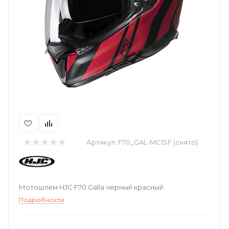
Артикул:
F70_GAL-MC1SF (снято)
Мотошлем HJC F70 Galla черный красный
Подробности