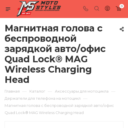
0
Магнитная голова с
беспроводной
зарядкой авто/офис
Quad Lock® MAG
Wireless Charging
Head
—
—
—
Главная
Каталог
Аксессуары для мотоцикла
—
Держатели для телефона на мотоцикл
Магнитная голова с беспроводной зарядкой авто/офис
Quad Lock® MAG Wireless Charging Head