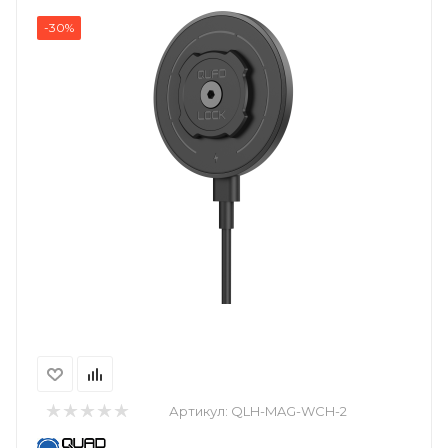
-30%
Артикул:
QLH-MAG-WCH-2