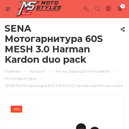
0
SENA
Мотогарнитура 60S
MESH 3.0 Harman
Kardon duo pack
—
—
—
Главная
Каталог
Аксессуары для мотоцикла
—
Мотогарнитуры
SENA Мотогарнитура 60S MESH 3.0 Harman Kardon duo pack
-18%