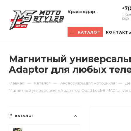
+7(
Краснодар
г. Кр
10:00
КАТАЛОГ
КОНТАКТ
Магнитный универсальн
Adaptor для любых тел
—
—
—
Главная
Каталог
Аксессуары для мотоцикла
Де
Магнитный универсальный адаптер Quad Lock® MAG Univers
КАТАЛОГ