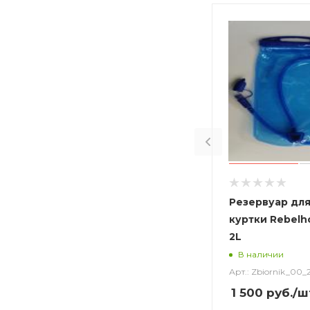
Резервуар для
куртки Rebelho
2L
В наличии
Арт.: Zbiornik_00_
1 500
руб.
/ш