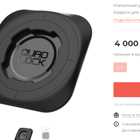
Магнитный у
Adaptor дл
Подробност
4 000
Наличие в К
OS
Наши менеджер
Хочу в п
Самовыво
Доставка