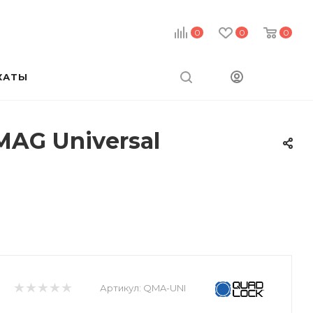
0
0
0
КАТЫ
AG Universal
Артикул:
QMA-UNI