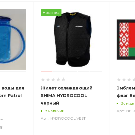
Новинка
 воды для
Жилет охлаждающий
Эмблем
rn Patrol
SHIMA HYDROCOOL
флаг Б
черный
Всегда
Арт.: BE
В наличии
2L
Арт.: HYDROCOOL VEST
т