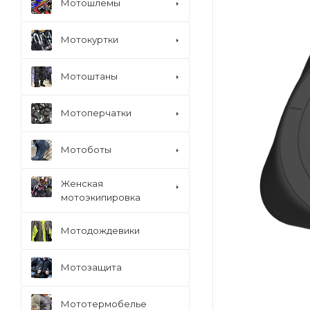
Мотошлемы
Мотокуртки
Мотоштаны
Мотоперчатки
Мотоботы
Женская
мотоэкипировка
Мотодождевики
Мотозащита
Мототермобелье