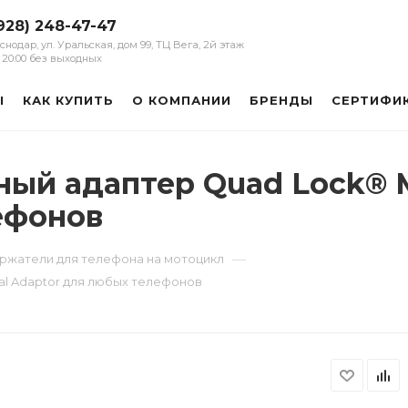
928) 248-47-47
аснодар, ул. Уральская, дом 99, ТЦ Вега, 2й этаж
 - 20:00 без выходных
Ы
КАК КУПИТЬ
О КОМПАНИИ
БРЕНДЫ
СЕРТИФИ
ый адаптер Quad Lock® M
ефонов
—
ржатели для телефона на мотоцикл
al Adaptor для любых телефонов