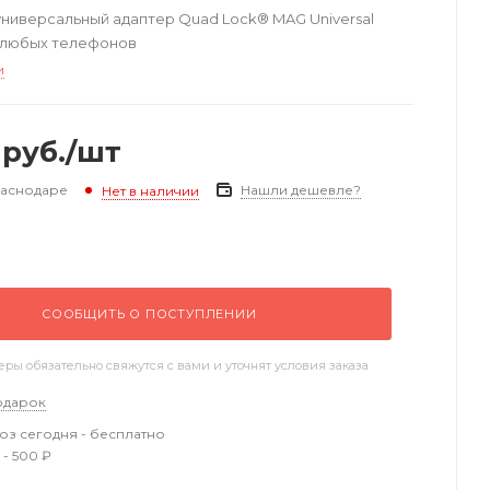
ниверсальный адаптер Quad Lock® MAG Universal
я любых телефонов
и
руб.
/шт
раснодаре
Нашли дешевле?
Нет в наличии
СООБЩИТЬ О ПОСТУПЛЕНИИ
ы обязательно свяжутся с вами и уточнят условия заказа
одарок
з сегодня - бесплатно
 - 500 ₽