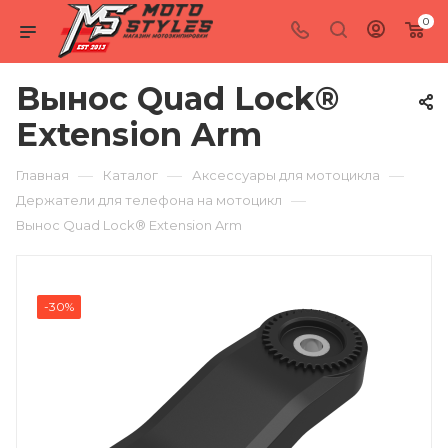
0
Вынос Quad Lock®
Extension Arm
—
—
—
Главная
Каталог
Аксессуары для мотоцикла
—
Держатели для телефона на мотоцикл
Вынос Quad Lock® Extension Arm
-30%