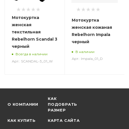
Мотокуртка
Мотокуртка
женская
женская кожаная
текстильная
Rebelhorn Impala
Rebelhorn Scandal 3
черный
черный
В наличии
Всегда в наличии
Арт.: Impala_01_D
Арт.: SCANDAL-3_01_W
КАК
О КОМПАНИИ
ПОДОБРАТЬ
РАЗМЕР
КАК КУПИТЬ
КАРТА САЙТА