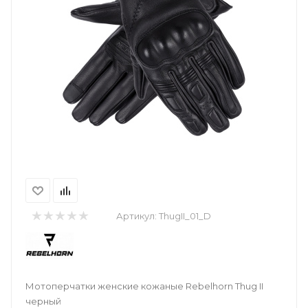
Артикул:
ThugII_01_D
Мотоперчатки женские кожаные Rebelhorn Thug II
черный