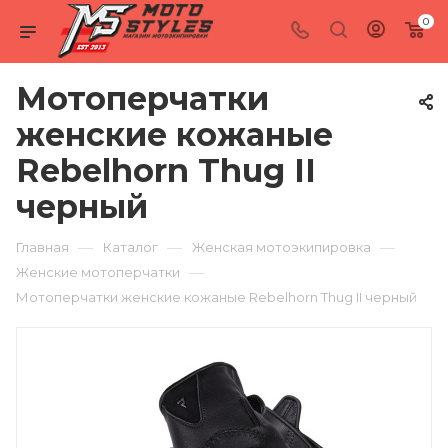
0
Мотоперчатки
женские кожаные
Rebelhorn Thug II
черный
—
—
—
Главная
Каталог
Женская мотоэкипировка
—
Женские мотоперчатки
Мотоперчатки женские кожаные Rebelhorn Thug II черный