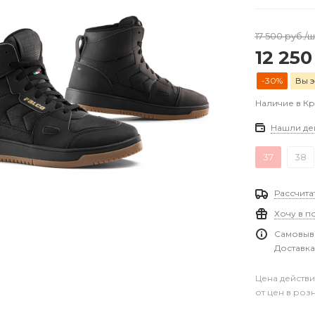
17 500
руб.
/ш
12 250
-30%
Вы э
Наличие в К
Нашли де
37
38
Рассчита
Хочу в п
Самовыво
Доставка
Цена действи
от цен в роз