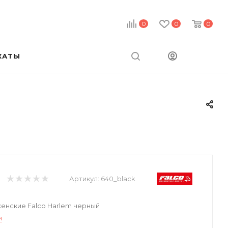
0
0
0
КАТЫ
Артикул:
640_black
енские Falco Harlem черный
и