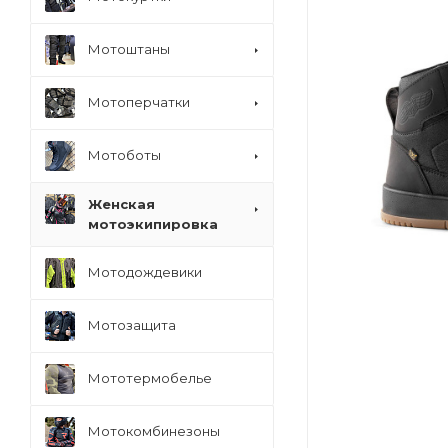
Мотоштаны
Мотоперчатки
Мотоботы
Женская
мотоэкипировка
Мотодождевики
Мотозащита
Мототермобелье
Мотокомбинезоны