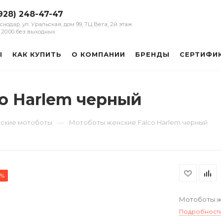
928) 248-47-47
аснодар, ул. Уральская, дом 99, ТЦ Вега, 2й этаж
 - 20:00 без выходных
Ы
КАК КУПИТЬ
О КОМПАНИИ
БРЕНДЫ
СЕРТИФИ
o Harlem черный
—
ские мотоботы
Мотоботы женские Falco Harlem черный
0%
Мотоботы ж
Подробност