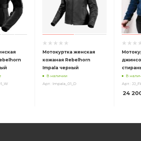
енская
Мотокуртка женская
Мотоку
ebelhorn
кожаная Rebelhorn
джинсов
ный
Impala черный
стиран
е
В наличии
В нали
01_W
Арт.: Impala_01_D
Арт.: JJ_F
24 20