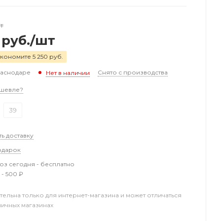
т
руб.
/шт
кономите 5 250 руб.
раснодаре
Снято с производства
Нет в наличии
шевле?
39
ть доставку
одарок
з сегодня - бесплатно
 - 500 ₽
тельна только для интернет-магазина и может отличаться
ничных магазинах