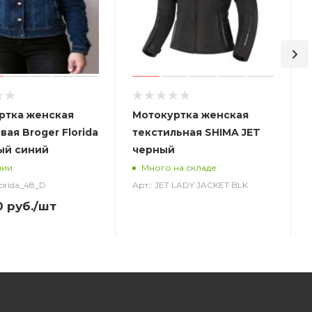
ртка женская
Мотокуртка женская
ая Broger Florida
текстильная SHIMA JET
ый синий
черный
чии
Много на складе
lorida_48_D
Арт.: JET LADY JACKET BLK
0
руб.
/шт