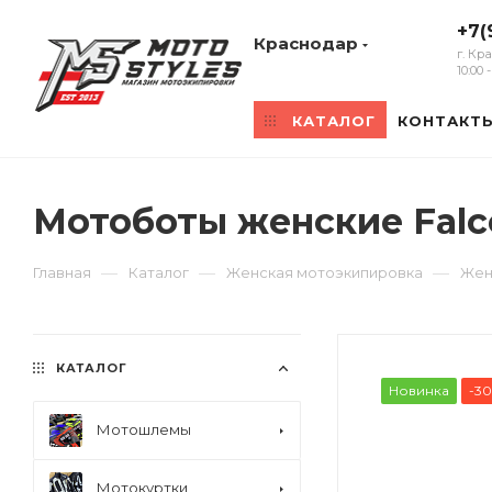
+7(
Краснодар
г. Кр
10:00
КАТАЛОГ
КОНТАКТ
Мотоботы женские Falc
—
—
—
Главная
Каталог
Женская мотоэкипировка
Жен
КАТАЛОГ
Новинка
-3
Мотошлемы
Мотокуртки