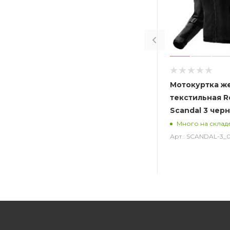
Мотокуртка ж
текстильная R
Scandal 3 чер
Много на склад
Арт.: SCANDAL-3_