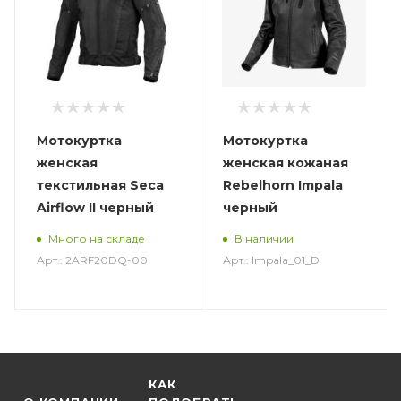
Мотокуртка
Мотокуртка
женская
женская кожаная
текстильная Seca
Rebelhorn Impala
Airflow II черный
черный
Много на складе
В наличии
Арт.: 2ARF20DQ-00
Арт.: Impala_01_D
КАК