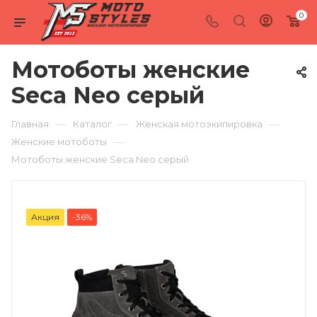
0
Мотоботы женские
Seca Neo серый
—
—
—
Главная
Каталог
Женская мотоэкипировка
—
Женские мотоботы
Мотоботы женские Seca Neo серый
Акция
-36%