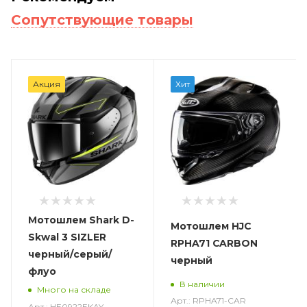
Сопутствующие товары
Акция
Хит
Мотошлем Shark D-
Мотошлем HJC
Skwal 3 SIZLER
RPHA71 CARBON
черный/серый/
черный
флуо
В наличии
Много на складе
Арт.: RPHA71-CAR
Арт.: HE0922EKAY