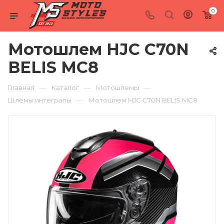
0
Мотошлем HJC C70N
BELIS MC8
—
—
—
Главная
Каталог
Мотошлемы
—
Шлемы интегралы
Мотошлем HJC C70N BELIS MC8