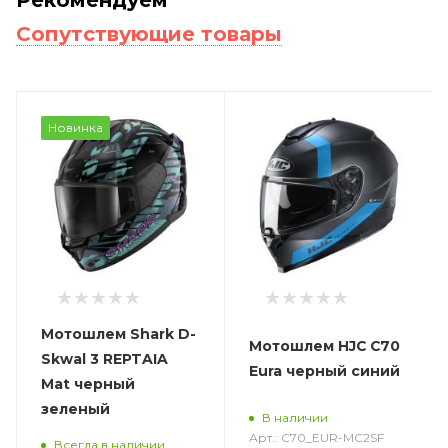
Сопутствующие товары
Новинка
Мотошлем Shark D-
Мотошлем HJC C70
Skwal 3 REPTAIA
Eura черный синий
Mat черный
зеленый
В наличии
Арт.: C70_EUR-MC2SF
Всегда в наличии