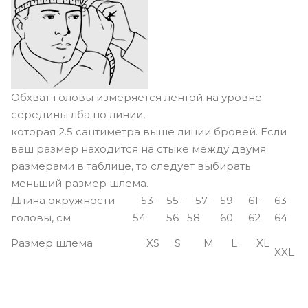
Обхват головы измеряется лентой на уровне
середины лба по линии,
которая 2.5 сантиметра выше линии бровей. Если
ваш размер находится на стыке между двумя
размерами в таблице, то следует выбирать
меньший размер шлема.
Длина окружности
53-
55-
57-
59-
61-
63-
головы, см
54
56
58
60
62
64
Размер шлема
XS
S
M
L
XL
XXL