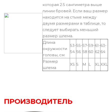
которая 2.5 сантиметра выше
линии бровей. Если ваш размер
находится на стыке между
двумя размерами в таблице, то
следует выбирать меньший
размер шлема.
Длина
53-
55-
57-
59-
61-
63-
окружности
54
56
58
60
62
64
головы, см
Размер
XS
S
M
L
XL
XXL
шлема
ПРОИЗВОДИТЕЛЬ