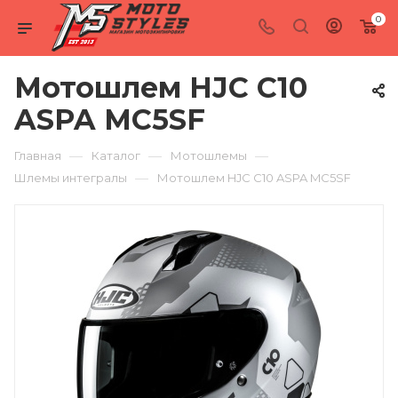
0
Мотошлем HJC C10
ASPA MC5SF
—
—
—
Главная
Каталог
Мотошлемы
—
Шлемы интегралы
Мотошлем HJC C10 ASPA MC5SF