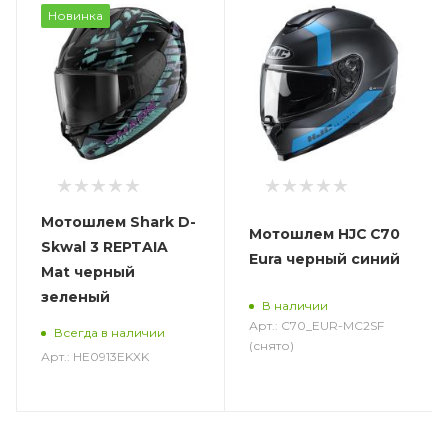
Новинка
Мотошлем Shark D-
Мотошлем HJC C70
Skwal 3 REPTAIA
Eura черный синий
Mat черный
зеленый
В наличии
Арт.: C70_EUR-MC2SF
Всегда в наличии
(снято)
Арт.: HE0913EKXK