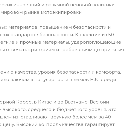
еских инноваций и разумной ценовой политики
а мировом рынке мотоэкипировки.
вых материалов, повышением безопасности и
их стандартов безопасности. Коллектив из 50
 Легкие и прочные материалы, ударопоглощающие
ны отвечать критериям и требованиям до принятия
ению качества, уровня безопасности и комфорта,
стало ключом к популярности шлемов HJC среди
рной Корее, в Китае и во Вьетнаме. Все они
 высокого, среднего и бюджетного уровня. Это
шлем изготавливают вручную более чем за 40
 цену. Высокий контроль качества гарантирует