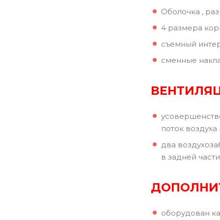
Оболочка , ра
4 размера ко
съемный интер
сменные накла
ВЕНТИЛЯ
усовершенство
поток воздуха
два воздухоза
в задней част
ДОПОЛНИ
оборудован ка