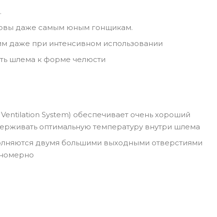
.
ловы даже самым юным гонщикам.
жим даже при интенсивном использовании
ть шлема к форме челюсти
entilation System) обеспечивает очень хороший
ддерживать оптимальную температуру внутри шлема
полняются двумя большими выходными отверстиями
авномерно