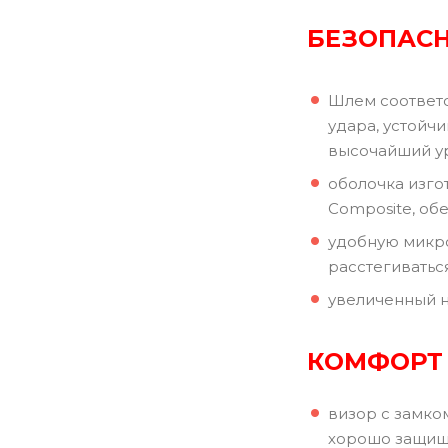
БЕЗОПАС
Шлем соответс
удара, устойч
высочайший ур
оболочка изго
Composite, о
удобную микро
расстегиватьс
увеличенный н
КОМФОРТ
визор с замко
хорошо защищ