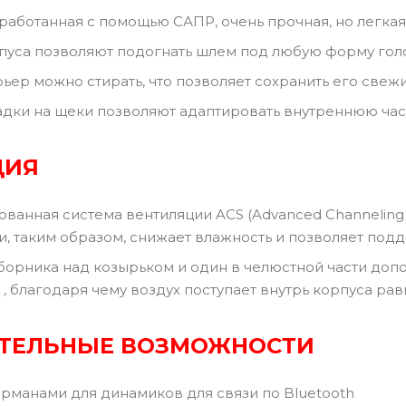
зработанная с помощью САПР, очень прочная, но легкая
рпуса позволяют подогнать шлем под любую форму го
ьер можно стирать, что позволяет сохранить его све
дки на щеки позволяют адаптировать внутреннюю час
ЦИЯ
ванная система вентиляции ACS (Advanced Channeling V
 и, таким образом, снижает влажность и позволяет по
борника над козырьком и один в челюстной части до
и , благодаря чему воздух поступает внутрь корпуса р
ТЕЛЬНЫЕ ВОЗМОЖНОСТИ
рманами для динамиков для связи по Bluetooth