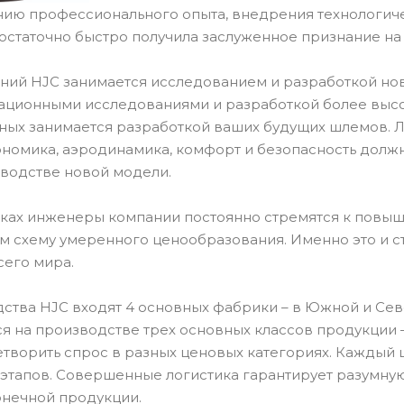
нию профессионального опыта, внедрения технологич
остаточно быстро получила заслуженное признание н
ний HJC занимается исследованием и разработкой но
ационными исследованиями и разработкой более высок
ных занимается разработкой ваших будущих шлемов.
ономика, аэродинамика, комфорт и безопасность долж
водстве новой модели.
тках инженеры компании постоянно стремятся к повыш
ом схему умеренного ценообразования. Именно это и 
сего мира.
ства HJC входят 4 основных фабрики – в Южной и Севе
я на производстве трех основных классов продукции –
етворить спрос в разных ценовых категориях. Каждый 
 этапов. Совершенные логистика гарантирует разумную
онечной продукции.