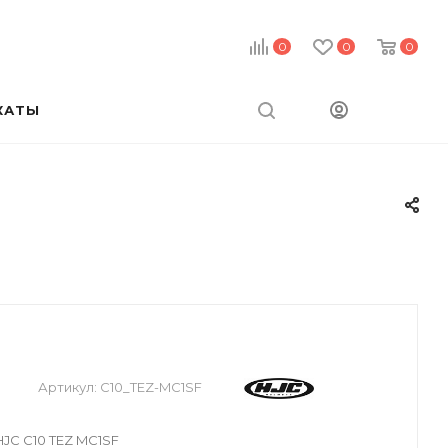
0
0
0
КАТЫ
Артикул:
C10_TEZ-MC1SF
JC C10 TEZ MC1SF