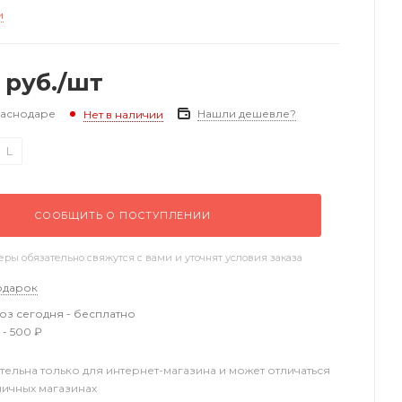
и
руб.
/шт
раснодаре
Нашли дешевле?
Нет в наличии
L
СООБЩИТЬ О ПОСТУПЛЕНИИ
ы обязательно свяжутся с вами и уточнят условия заказа
одарок
з сегодня - бесплатно
 - 500 ₽
тельна только для интернет-магазина и может отличаться
ничных магазинах