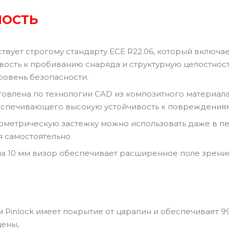
НОСТЬ
твует строгому стандарту ECE R22.06, который включ
ивость к пробиванию снаряда и структурную целостност
овень безопасности.
товлена по технологии CAD из композитного материала
беспечивающего высокую устойчивость к повреждения
метрическую застежку можно использовать даже в перч
я самостоятельно
а 10 мм визор обеспечивает расширенное поле зрения
м Pinlock имеет покрытие от царапин и обеспечивает 9
ены,