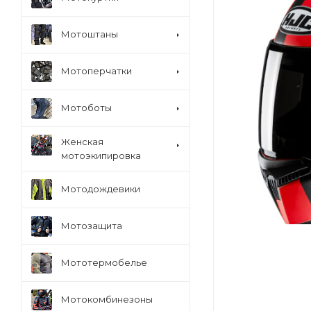
Мотоштаны
Мотоперчатки
Мотоботы
Женская
мотоэкипировка
Мотодождевики
Мотозащита
Мототермобелье
Мотокомбинезоны