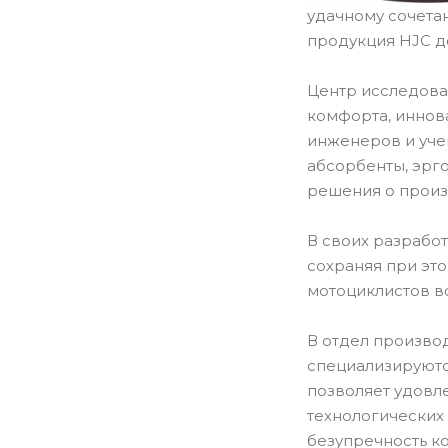
удачному сочета
продукция HJC д
Центр исследова
комфорта, иннов
инженеров и уче
абсорбенты, эрг
решения о произ
В своих разрабо
сохраняя при эт
мотоциклистов в
В отдел производ
специализируютс
позволяет удовл
технологических
безупречность к