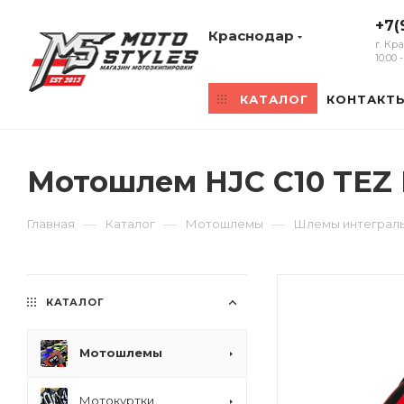
+7(
Краснодар
г. Кр
10:00
КАТАЛОГ
КОНТАКТ
Мотошлем HJC C10 TEZ
—
—
—
Главная
Каталог
Мотошлемы
Шлемы интеграл
КАТАЛОГ
Мотошлемы
Мотокуртки