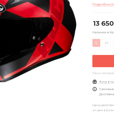
Подробност
13 650
Наличие в К
S
M
Наши менеджер
Хочу в п
Самовыво
Доставка
Цена действи
от цен в роз