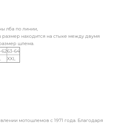
ы лба по линии,
ш размер находится на стыке между двумя
 размер шлема.
-62
63-64
L
XXL
влении мотошлемов с 1971 года. Благодаря