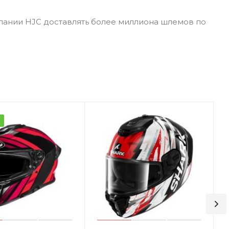
пании HJC доставлять более миллиона шлемов по
а