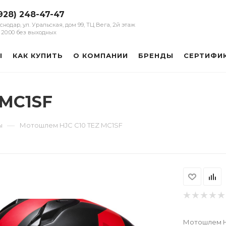
928) 248-47-47
аснодар, ул. Уральская, дом 99, ТЦ Вега, 2й этаж
 - 20:00 без выходных
Ы
КАК КУПИТЬ
О КОМПАНИИ
БРЕНДЫ
СЕРТИФИ
 MC1SF
—
ы
Мотошлем HJC C10 TEZ MC1SF
Мотошлем H