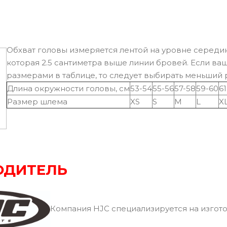
Обхват головы измеряется лентой на уровне середин
которая 2.5 сантиметра выше линии бровей. Если ва
размерами в таблице, то следует выбирать меньший
Длина окружности головы, см
53-54
55-56
57-58
59-60
61
Размер шлема
XS
S
M
L
X
ОДИТЕЛЬ
Компания HJC специализируется на изгото