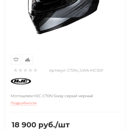
Артикул:
C70N_SWA-MC5SF
Мотошлем HJC C70N Sway серый черный
Подробности
18 900
руб.
/шт