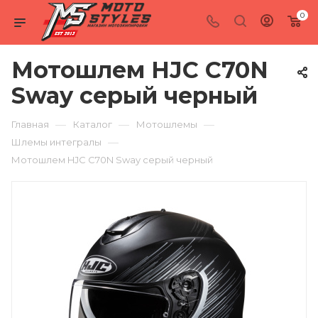
0
Мотошлем HJC C70N
Sway серый черный
—
—
—
Главная
Каталог
Мотошлемы
—
Шлемы интегралы
Мотошлем HJC C70N Sway серый черный