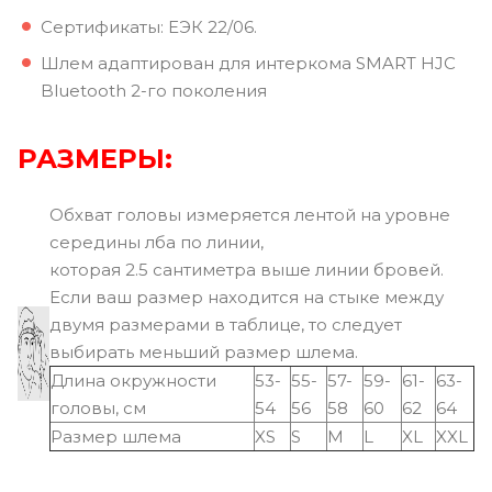
Сертификаты: ЕЭК 22/06.
Шлем адаптирован для интеркома SMART HJC
Bluetooth 2-го поколения
РАЗМЕРЫ:
Обхват головы измеряется лентой на уровне
середины лба по линии,
которая 2.5 сантиметра выше линии бровей.
Если ваш размер находится на стыке между
двумя размерами в таблице, то следует
выбирать меньший размер шлема.
Длина окружности
53-
55-
57-
59-
61-
63-
головы, см
54
56
58
60
62
64
Размер шлема
XS
S
M
L
XL
XXL