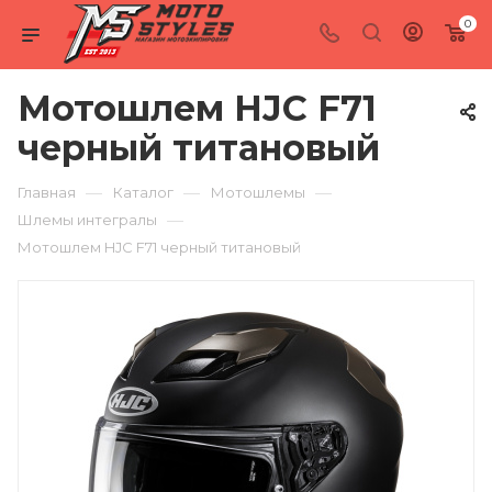
0
Мотошлем HJC F71
черный титановый
—
—
—
Главная
Каталог
Мотошлемы
—
Шлемы интегралы
Мотошлем HJC F71 черный титановый