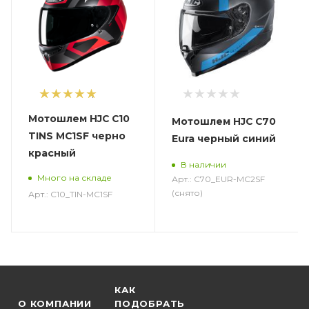
1
Мотошлем HJC C10
Мотошлем HJC C70
TINS MC1SF черно
Eura черный синий
красный
В наличии
Много на складе
Арт.: C70_EUR-MC2SF
(снято)
Арт.: C10_TIN-MC1SF
КАК
О КОМПАНИИ
ПОДОБРАТЬ