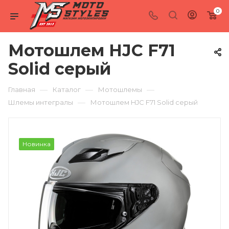
0
Мотошлем HJC F71
Solid серый
—
—
—
Главная
Каталог
Мотошлемы
—
Шлемы интегралы
Мотошлем HJC F71 Solid серый
Новинка