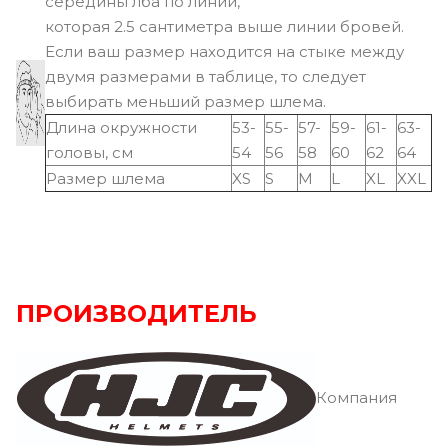
середины лба по линии,
которая 2.5 сантиметра выше линии бровей.
Если ваш размер находится на стыке между
двумя размерами в таблице, то следует
выбирать меньший размер шлема.
Длина окружности
53-
55-
57-
59-
61-
63-
головы, см
54
56
58
60
62
64
Размер шлема
XS
S
M
L
XL
XXL
ПРОИЗВОДИТЕЛЬ
Компания