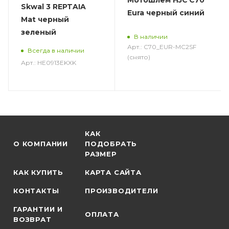
Мотошлем HJC C70
Skwal 3 REPTAIA
Eura черный синий
Mat черный
зеленый
В наличии
Арт.: C70_EUR-MC2SF
Всегда в наличии
(снято)
Арт.: HE0913EKXK
КАК
О КОМПАНИИ
ПОДОБРАТЬ
РАЗМЕР
КАК КУПИТЬ
КАРТА САЙТА
КОНТАКТЫ
ПРОИЗВОДИТЕЛИ
ГАРАНТИИ И
ОПЛАТА
ВОЗВРАТ