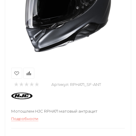
Артикул:
RPHA71_SF-ANT
Мотошлем HJC RPHA71 матовый антрацит
Подробности