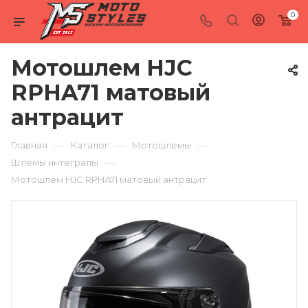
0
Мотошлем HJC
RPHA71 матовый
антрацит
—
—
—
Главная
Каталог
Мотошлемы
—
Шлемы интегралы
Мотошлем HJC RPHA71 матовый антрацит