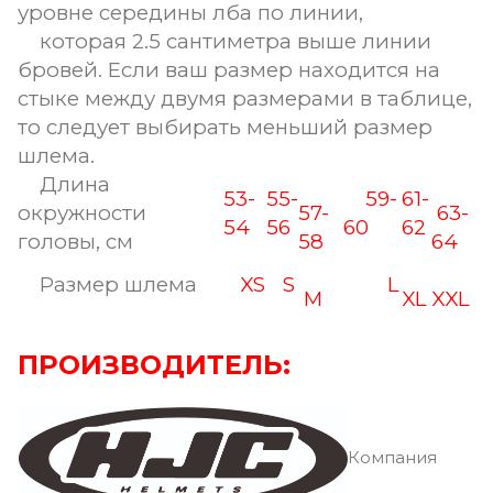
уровне середины лба по линии,
которая 2.5 сантиметра выше линии
бровей. Если ваш размер находится на
стыке между двумя размерами в таблице,
то следует выбирать меньший размер
шлема.
Длина
53-
55-
59-
61-
окружности
57-
63-
54
56
60
62
головы, см
58
64
Размер шлема
XS
S
L
M
XL
XXL
ПРОИЗВОДИТЕЛЬ:
Компания