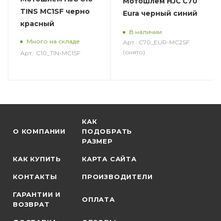
Мотошлем HJC C70
TINS MC1SF черно
Eura черный синий
красный
В наличии
Много на складе
Арт.: C70_EUR-MC2SF
(снято)
Арт.: C10_TIN-MC1SF
КАК
О КОМПАНИИ
ПОДОБРАТЬ
РАЗМЕР
КАК КУПИТЬ
КАРТА САЙТА
КОНТАКТЫ
ПРОИЗВОДИТЕЛИ
ГАРАНТИИ И
ОПЛАТА
ВОЗВРАТ