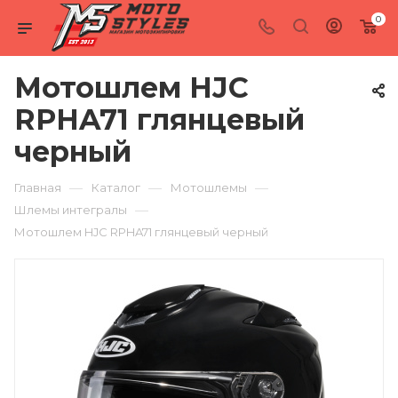
0
Мотошлем HJC
RPHA71 глянцевый
черный
—
—
—
Главная
Каталог
Мотошлемы
—
Шлемы интегралы
Мотошлем HJC RPHA71 глянцевый черный