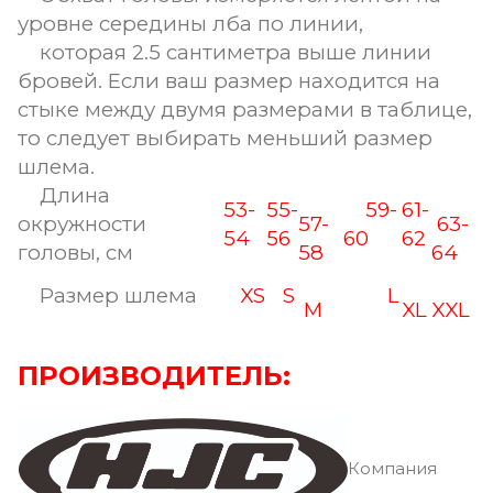
уровне середины лба по линии,
которая 2.5 сантиметра выше линии
бровей. Если ваш размер находится на
стыке между двумя размерами в таблице,
то следует выбирать меньший размер
шлема.
Длина
53-
55-
59-
61-
окружности
57-
63-
54
56
60
62
головы, см
58
64
Размер шлема
XS
S
L
M
XL
XXL
ПРОИЗВОДИТЕЛЬ:
Компания