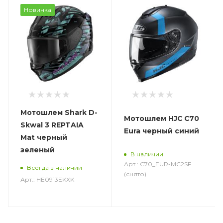
Новинка
Мотошлем Shark D-
Мотошлем HJC C70
Skwal 3 REPTAIA
Eura черный синий
Mat черный
зеленый
В наличии
Арт.: C70_EUR-MC2SF
Всегда в наличии
(снято)
Арт.: HE0913EKXK