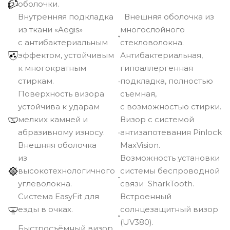
оболочки.
Внутренняя подкладка
Внешняя оболочка из
из ткани «Aegis»
многослойного
с антибактериальным
стекловолокна.
эффектом, устойчивым
Антибактериальная,
к многократным
гипоаллергенная
стиркам.
подкладка, полностью
Поверхность визора
съемная,
устойчива к ударам
с возможностью стирки.
мелких камней и
Визор с системой
абразивному износу.
антизапотевания Pinlock
Внешняя оболочка
MaxVision.
из
Возможность установки
высокотехнологичного
системы беспроводной
углеволокна.
связи SharkTooth.
Cистема EasyFit для
Встроенный
езды в очках.
солнцезащитный визор
(UV380).
Быстросъёмный визор.