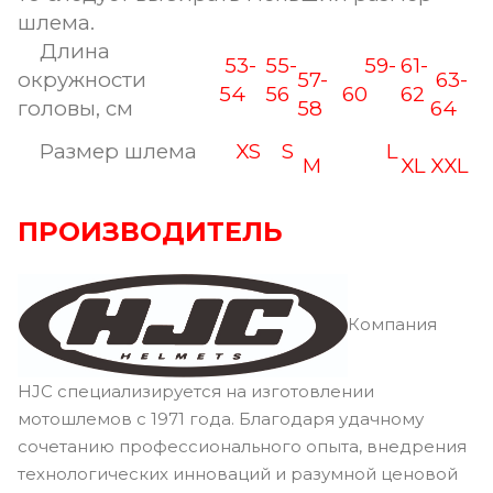
шлема.
Длина
53-
55-
59-
61-
окружности
57-
63-
54
56
60
62
головы, см
58
64
Размер шлема
XS
S
L
M
XL
XXL
ПРОИЗВОДИТЕЛЬ
Компания
HJC специализируется на изготовлении
мотошлемов с 1971 года. Благодаря удачному
сочетанию профессионального опыта, внедрения
технологических инноваций и разумной ценовой