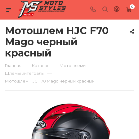
0
Мотошлем HJC F70
Mago черный
красный
—
—
—
Главная
Каталог
Мотошлемы
—
Шлемы интегралы
Мотошлем HJC F70 Mago черный красный