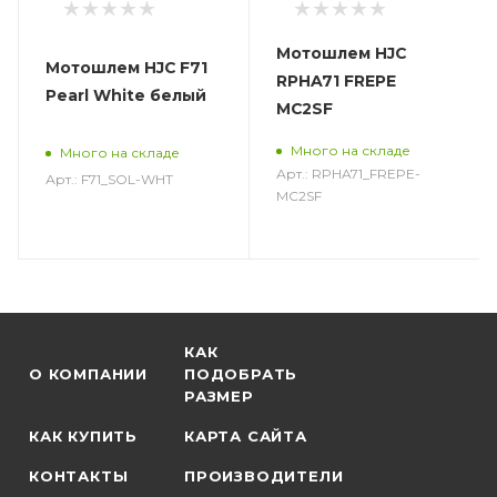
Мотошлем HJC
Мотошлем HJC F71
RPHA71 FREPE
Pearl White белый
MC2SF
Много на складе
Много на складе
Арт.: RPHA71_FREPE-
Арт.: F71_SOL-WHT
MC2SF
КАК
О КОМПАНИИ
ПОДОБРАТЬ
РАЗМЕР
КАК КУПИТЬ
КАРТА САЙТА
КОНТАКТЫ
ПРОИЗВОДИТЕЛИ