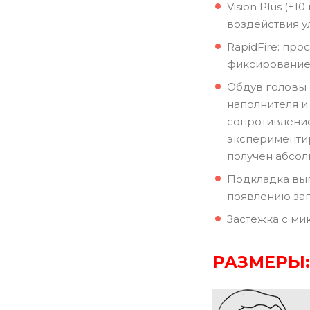
Vision Plus (+
воздействия у
RapidFire: пр
фиксирование 
Обдув головы 
наполнителя 
сопротивление
экспериментир
получен абсол
Подкладка вып
появлению зап
Застежка с ми
РАЗМЕРЫ: