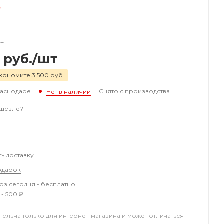
и
шт
руб.
/шт
кономите 3 500 руб.
раснодаре
Снято с производства
Нет в наличии
шевле?
ть доставку
одарок
з сегодня - бесплатно
 - 500 ₽
тельна только для интернет-магазина и может отличаться