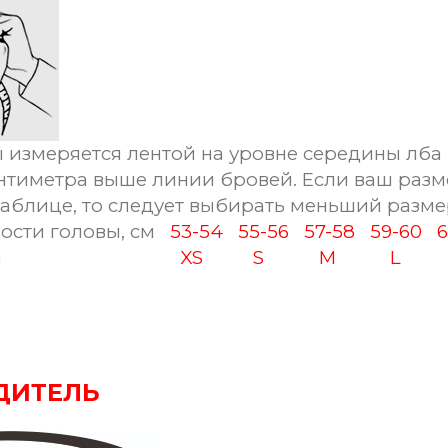
 измеряется лентой на уровне середины лба 
антиметра выше линии бровей. Если ваш разм
таблице, то следует выбирать меньший разме
ости головы, см
53-54
55-56
57-58
59-60
а
XS
S
M
L
ДИТЕЛЬ