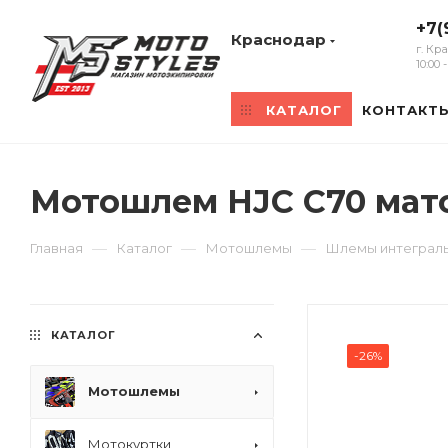
+7(
Краснодар
г. Кр
10:00
КАТАЛОГ
КОНТАКТ
Мотошлем HJC C70 мат
—
—
—
Главная
Каталог
Мотошлемы
Шлемы интеграл
КАТАЛОГ
-26%
Мотошлемы
Мотокуртки