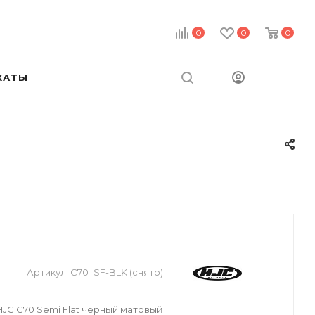
0
0
0
КАТЫ
Артикул:
C70_SF-BLK (снято)
C C70 Semi Flat черный матовый