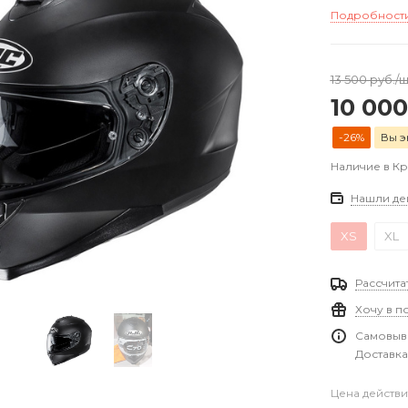
Подробност
13 500
руб.
/
10 000
-26%
Вы э
Наличие в К
Нашли де
XS
XL
Рассчита
Хочу в п
Самовыво
Доставка
Цена действи