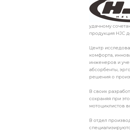
удачному сочета
продукция HJC д
Центр исследова
комфорта, иннов
инженеров и уче
абсорбенты, эрг
решения о произ
В своих разрабо
сохраняя при эт
мотоциклистов в
В отдел производ
специализируютс