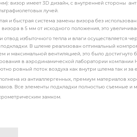
10 мм): визор имеет 3D дизайн, с внутренней стороны 
льтрафиолетовых лучей.
остая и быстрая система замены визора без использов
визора в 5 мм от исходного положения, это увеличива
и отвод избыточного тепла и влаги осуществляется че
и подкладки. В шлеме реализован оптимальный компр
м и максимальной вентиляцией, это было достигнуто 
ования в аэродинамической лаборатории компании HJC
ютно ровный поток воздуха как внутри шлема так и за 
олнена из антиаллергенных, премиум материалов хор
ахов. Все элементы подкладки полностью съемные и 
крометрическим замком.