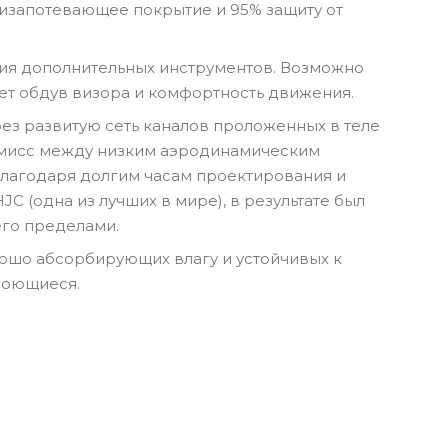
антизапотевающее покрытие и 95% защиту от
ания дополнительных инструментов. Возможно
ет обдув визора и комфортность движения.
рез развитую сеть каналов проложенных в теле
омисс между низким аэродинамическим
благодаря долгим часам проектирования и
 (одна из лучших в мире), в результате был
его пределами.
ошо абсорбирующих влагу и устойчивых к
моющиеся.