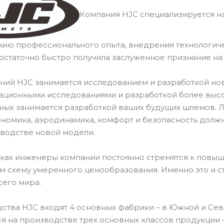
Компания HJC специализируется на
нию профессионального опыта, внедрения технологич
остаточно быстро получила заслуженное признание н
ний HJC занимается исследованием и разработкой но
ационными исследованиями и разработкой более высок
ных занимается разработкой ваших будущих шлемов.
ономика, аэродинамика, комфорт и безопасность долж
водстве новой модели.
тках инженеры компании постоянно стремятся к повыш
ом схему умеренного ценообразования. Именно это и 
сего мира.
ства HJC входят 4 основных фабрики – в Южной и Севе
я на производстве трех основных классов продукции –