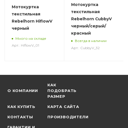
Мотокуртка
Мотокуртка
текстильная
текстильная
Rebelhorn CubbyV
Rebelhorn HiflowV
черный/серый/
черный
красный
Много на складе
Всегда в наличии
Арт.: HiflowV_01
Арт.: CubbyV_32
КАК
О КОМПАНИИ
ПОДОБРАТЬ
РАЗМЕР
КАК КУПИТЬ
КАРТА САЙТА
КОНТАКТЫ
ПРОИЗВОДИТЕЛИ
ГАРАНТИИ И