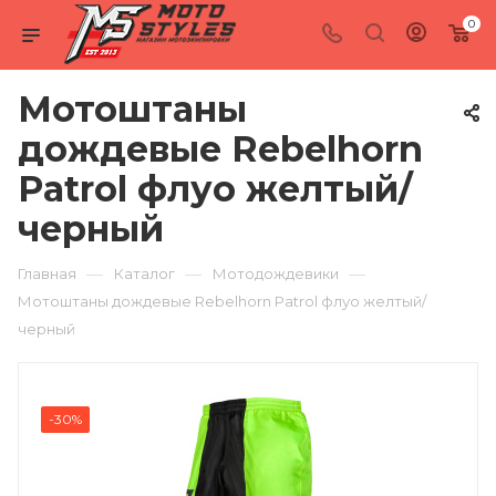
0
Мотоштаны
дождевые Rebelhorn
Patrol флуо желтый/
черный
—
—
—
Главная
Каталог
Мотодождевики
Мотоштаны дождевые Rebelhorn Patrol флуо желтый/
черный
-30%