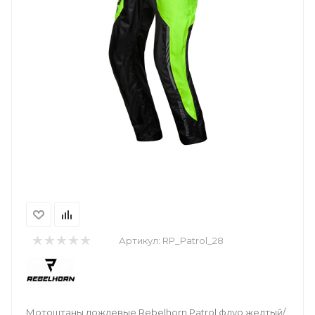
Артикул:
RP_Patrol_28
Мотоштаны дождевые Rebelhorn Patrol флуо желтый/