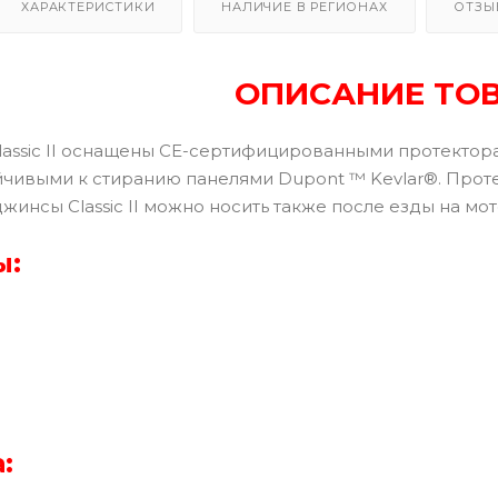
ХАРАКТЕРИСТИКИ
НАЛИЧИЕ В РЕГИОНАХ
ОТЗЫ
ОПИСАНИЕ ТО
assic II оснащены CE-сертифицированными протектор
йчивыми к стиранию панелями Dupont ™ Kevlar®. Проте
жинсы Classic II можно носить также после езды на мо
ы:
: