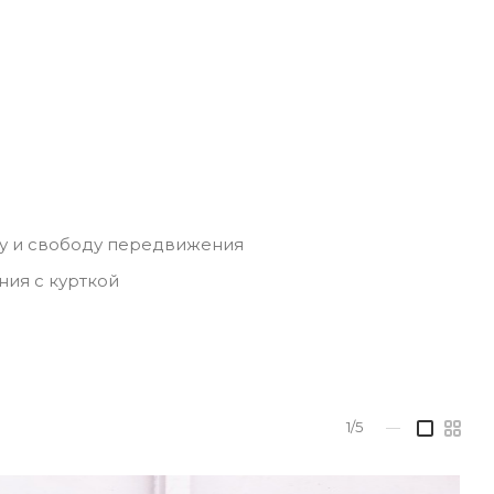
ку и свободу передвижения
ия с курткой
1/5
—