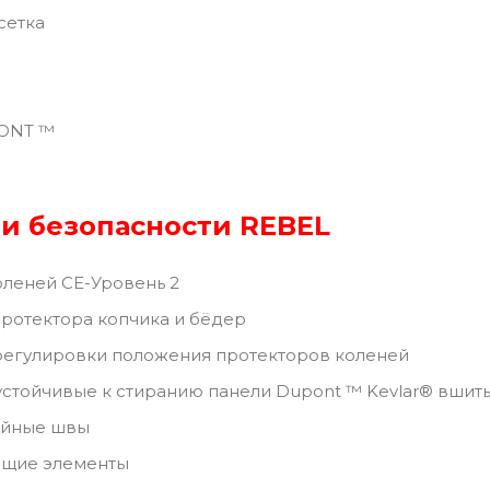
сетка
ONT ™
и безопасности REBEL
леней CE-Уровень 2
ротектора копчика и бёдер
регулировки положения протекторов коленей
устойчивые к стиранию панели Dupont ™ Kevlar® вшиты
ойные швы
щие элементы