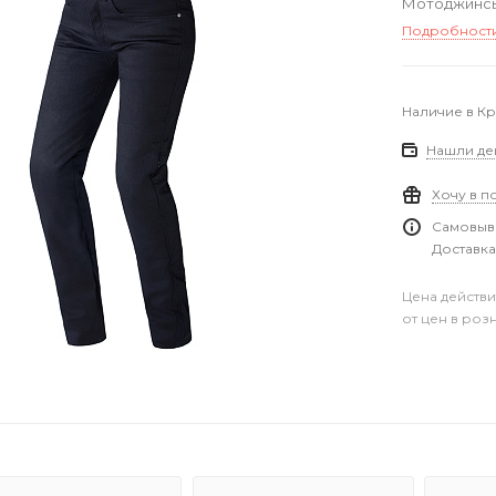
Мотоджинсы 
Подробност
Наличие в К
Нашли де
Хочу в п
Самовыво
Доставка
Цена действи
от цен в роз