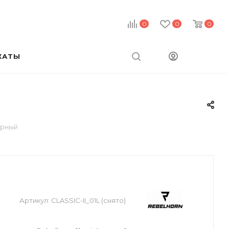
0
0
0
КАТЫ
ерный
Артикул:
CLASSIC-II_01L (снято)