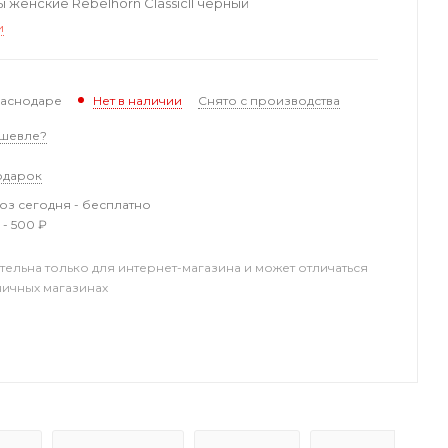
женские Rebelhorn ClassicII черный
и
раснодаре
Снято с производства
Нет в наличии
шевле?
одарок
з сегодня - бесплатно
 - 500 ₽
тельна только для интернет-магазина и может отличаться
ничных магазинах