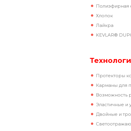
Полиэфирная 
Хлопок
Лайкра
KEVLAR® DUP
Технологи
Протекторы ко
Карманы для п
Возможность 
Эластичные и 
Двойные и тр
Светоотражаю