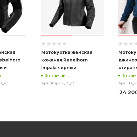
енская
Мотокуртка женская
Мотоку
ebelhorn
кожаная Rebelhorn
джинсов
ный
Impala черный
стиран
е
В наличии
В нали
01_W
Арт.: Impala_01_D
Арт.: JJ_F
24 20