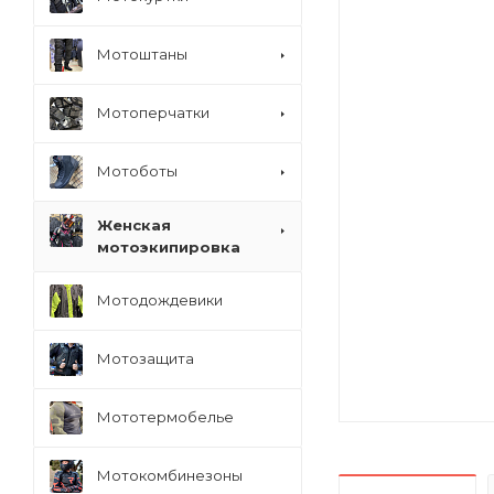
Мотоштаны
Мотоперчатки
Мотоботы
Женская
мотоэкипировка
Мотодождевики
Мотозащита
Мототермобелье
Мотокомбинезоны