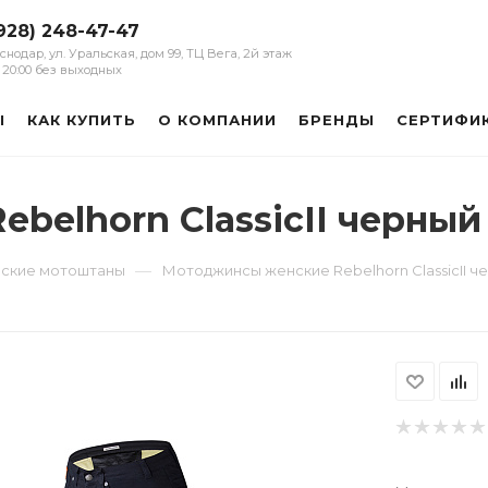
928) 248-47-47
аснодар, ул. Уральская, дом 99, ТЦ Вега, 2й этаж
 - 20:00 без выходных
Ы
КАК КУПИТЬ
О КОМПАНИИ
БРЕНДЫ
СЕРТИФИ
belhorn ClassicII черный
—
ские мотоштаны
Мотоджинсы женские Rebelhorn ClassicII ч