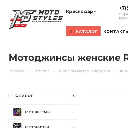
+7(
Краснодар
г. Кр
10:00
КАТАЛОГ
КОНТАКТ
Мотоджинсы женские Re
—
—
—
Главная
Каталог
Женская мотоэкипировка
Жен
КАТАЛОГ
Мотошлемы
Мотокуртки