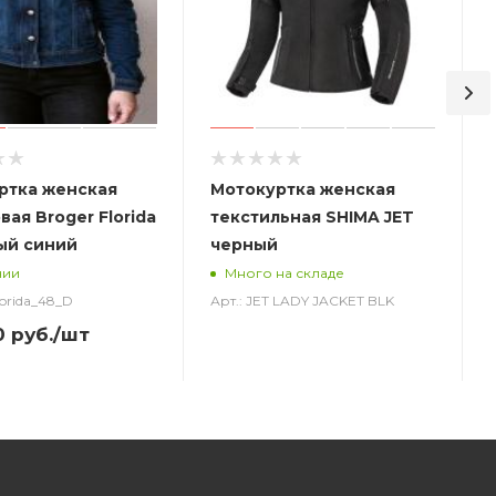
ртка женская
Мотокуртка женская
ая Broger Florida
текстильная SHIMA JET
ый синий
черный
чии
Много на складе
lorida_48_D
Арт.: JET LADY JACKET BLK
0
руб.
/шт