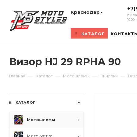
+7(
Краснодар
г. Кр
10:00
КАТАЛОГ
КОНТАКТ
Визор HJ 29 RPHA 90
—
—
—
—
Главная
Каталог
Мотошлемы
Пинлоки
Виз
КАТАЛОГ
Мотошлемы
Мотокуртки