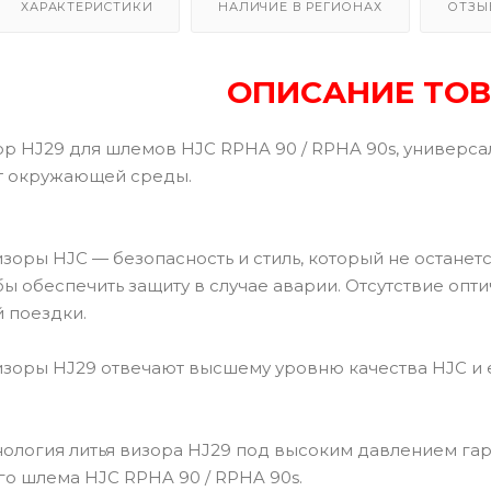
ХАРАКТЕРИСТИКИ
НАЛИЧИЕ В РЕГИОНАХ
ОТЗЫ
ОПИСАНИЕ ТОВ
р HJ29 для шлемов HJC RPHA 90 / RPHA 90s, универса
т окружающей среды.
зоры HJC — безопасность и стиль, который не останет
бы обеспечить защиту в случае аварии. Отсутствие оп
 поездки.
зоры HJ29 отвечают высшему уровню качества HJC и е
нология литья визора HJ29 под высоким давлением га
го шлема HJC RPHA 90 / RPHA 90s.