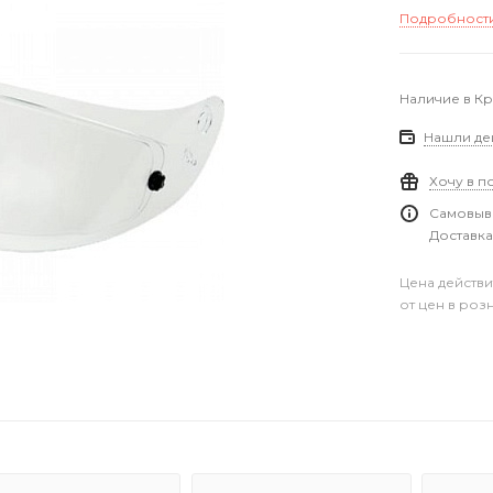
Подробност
Наличие в К
Нашли де
Хочу в п
Самовыво
Доставка
Цена действи
от цен в роз