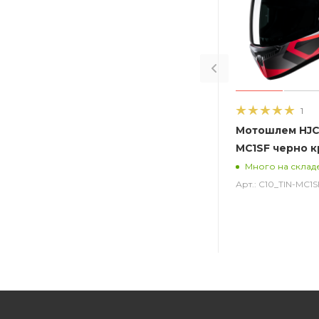
1
Мотошлем HJC 
MC1SF черно 
Много на склад
Арт.: C10_TIN-MC1S