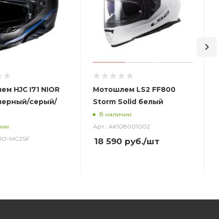
м HJC I71 NIOR
Мотошлем LS2 FF800
черный/серый/
Storm Solid белый
В наличии
Арт.: AK108001002
чии
_NIO-MC2SF
18 590
руб.
/шт