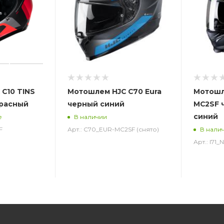
C10 TINS
Мотошлем HJC C70 Eura
Мотошле
красный
черный синий
MC2SF 
синий
е
В наличии
F
Арт.: C70_EUR-MC2SF (снято)
В нали
Арт.: I71