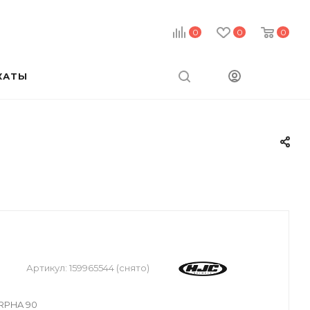
0
0
0
КАТЫ
Артикул:
159965544 (снято)
 RPHA 90