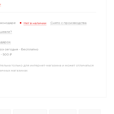
и
раснодаре
Снято с производства
Нет в наличии
шевле?
одарок
з сегодня - бесплатно
 - 500 ₽
тельна только для интернет-магазина и может отличаться
ничных магазинах