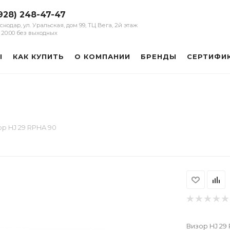
928) 248-47-47
аснодар, ул. Уральская, дом 99, ТЦ Вега, 2й этаж
 - 20:00 без выходных
Ы
КАК КУПИТЬ
О КОМПАНИИ
БРЕНДЫ
СЕРТИФИ
ор HJ 29 RPHA 90
Визор HJ 29