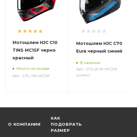
1
Мотошлем HJC C10
Мотошлем HJC C70
TINS MC1SF черно
Eura черный синий
красный
В наличии
Много на складе
Арт.: C70_EUR-MC2SF
(снято)
Арт.: C10_TIN-MC1SF
КАК
О КОМПАНИИ
ПОДОБРАТЬ
РАЗМЕР