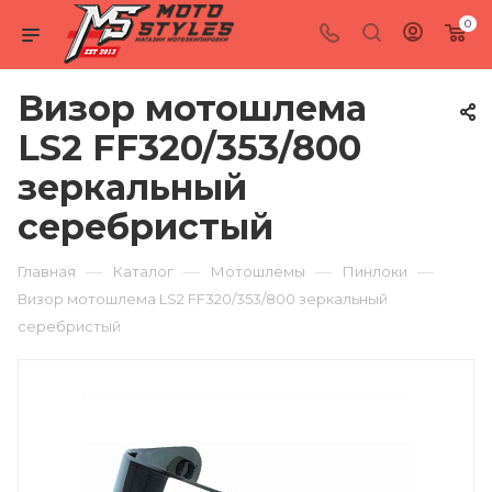
0
Визор мотошлема
LS2 FF320/353/800
зеркальный
серебристый
—
—
—
—
Главная
Каталог
Мотошлемы
Пинлоки
Визор мотошлема LS2 FF320/353/800 зеркальный
серебристый