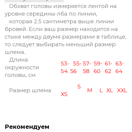
Обхват головы измеряется лентой на
уровне середины лба по линии,
которая 2.5 сантиметра выше линии
бровей. Если ваш размер находится на
стыке между двумя размерами в таблице,
то следует выбирать меньший размер
шлема.
Длина
53-
55-
57-
59-
61-
63-
окружности
54
56
58
60
62
64
головы, см
S
Размер шлема
M
L
XL
XXL
XS
Рекомендуем