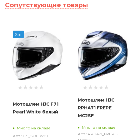
Сопутствующие товары
Хит
Мотошлем HJC
Мотошлем HJC F71
RPHA71 FREPE
Pearl White белый
MC2SF
Много на складе
Много на складе
Арт.: RPHA71_FREPE-
Арт.: F71_SOL-WHT