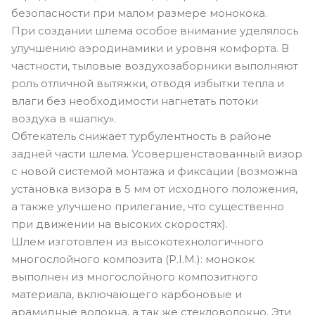
безопасности при малом размере монокока.
При создании шлема особое внимание уделялось
улучшению аэродинамики и уровня комфорта. В
частности, тыловые воздухозаборники выполняют
роль отличной вытяжки, отводя избытки тепла и
влаги без необходимости нагнетать потоки
воздуха в «шапку».
Обтекатель снижает турбулентность в районе
задней части шлема. Усовершенствованный визор
с новой системой монтажа и фиксации (возможна
установка визора в 5 мм от исходного положения,
а также улучшено прилегание, что существенно
при движении на высоких скоростях).
Шлем изготовлен из высокотехнологичного
многослойного композита (P.I.M.): монокок
выполнен из многослойного композитного
материала, включающего карбоновые и
арамидные волокна, а так же стекловолокно. Эти