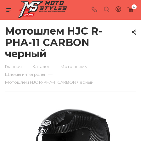
0
Мотошлем HJC R-
PHA-11 CARBON
черный
—
—
—
Главная
Каталог
Мотошлемы
—
Шлемы интегралы
Мотошлем HJC R-PHA-11 CARBON черный