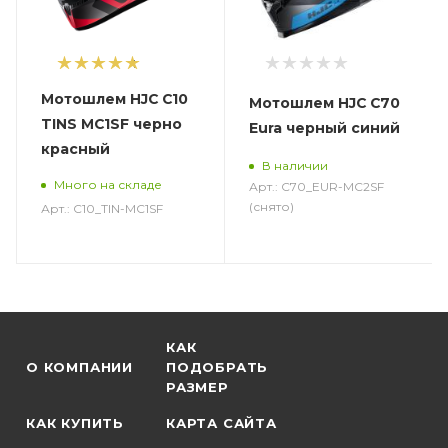
1
Мотошлем HJC C10
Мотошлем HJC C70
TINS MC1SF черно
Eura черный синий
красный
В наличии
Много на складе
Арт.: C70_EUR-MC2SF
(снято)
Арт.: C10_TIN-MC1SF
КАК
О КОМПАНИИ
ПОДОБРАТЬ
РАЗМЕР
КАК КУПИТЬ
КАРТА САЙТА