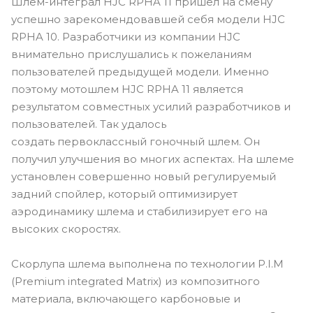
Шлем-интеграл HJC RPHA 11 пришел на смену
успешно зарекомендовавшей себя модели HJC
RPHA 10. Разработчики из компании HJC
внимательно прислушались к пожеланиям
пользователей предыдущей модели. Именно
поэтому мотошлем HJC RPHA 11 является
результатом совместных усилий разработчиков и
пользователей. Так удалось
создать первоклассный гоночный шлем. Он
получил улучшения во многих аспектах. На шлеме
установлен совершенно новый регулируемый
задний спойлер, который оптимизирует
аэродинамику шлема и стабилизирует его на
высоких скоростях.
Скорлупа шлема выполнена по технологии P.I.M
(Premium integrated Matrix) из композитного
материала, включающего карбоновые и