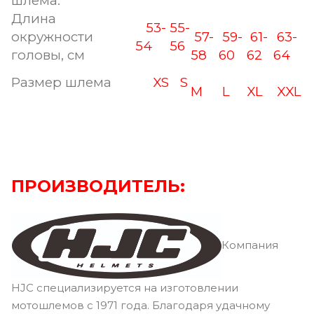
шлема.
Длина
53-
55-
окружности
57-
59-
61-
63-
54
56
головы, см
58
60
62
64
Размер шлема
XS
S
M
L
XL
XXL
ПРОИЗВОДИТЕЛЬ:
Компания
HJC специализируется на изготовлении
мотошлемов с 1971 года. Благодаря удачному