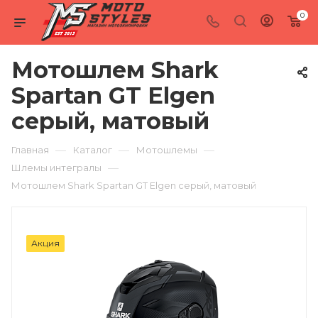
0
Мотошлем Shark
Spartan GT Elgen
серый, матовый
—
—
—
Главная
Каталог
Мотошлемы
—
Шлемы интегралы
Мотошлем Shark Spartan GT Elgen серый, матовый
Акция