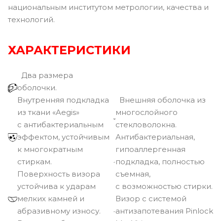
национальным институтом метрологии, качества и
технологий.
ХАРАКТЕРИСТИКИ
Два размера
оболочки.
Внутренняя подкладка
Внешняя оболочка из
из ткани «Aegis»
многослойного
с антибактериальным
стекловолокна.
эффектом, устойчивым
Антибактериальная,
к многократным
гипоаллергенная
стиркам.
подкладка, полностью
Поверхность визора
съемная,
устойчива к ударам
с возможностью стирки.
мелких камней и
Визор с системой
абразивному износу.
антизапотевания Pinlock