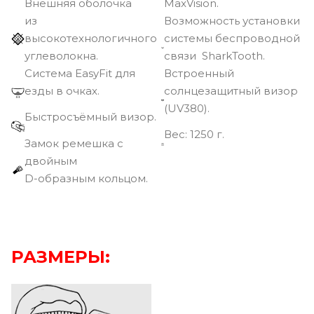
Внешняя оболочка
MaxVision.
из
Возможность установки
высокотехнологичного
системы беспроводной
углеволокна.
связи SharkTooth.
Cистема EasyFit для
Встроенный
езды в очках.
солнцезащитный визор
(UV380).
Быстросъёмный визор.
Вec: 1250 г.
Замок ремешка с
двойным
D-образным кольцом.
РАЗМЕРЫ: