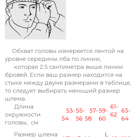
Обхват головы измеряется лентой на
уровне середины лба по линии,
которая 2.5 сантиметра выше линии
бровей. Если ваш размер находится на
стыке между двумя размерами в таблице,
то следует выбирать меньший размер
шлема.
Длина
61-
53-
55-
57-
59-
63-
окружности
62
54
56
58
60
64
головы, см
Размер шлема
L