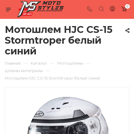
0
Мотошлем HJC CS-15
Stormtroper белый
синий
—
—
—
Главная
Каталог
Мотошлемы
—
Шлемы интегралы
Мотошлем HJC CS-15 Stormtroper белый синий