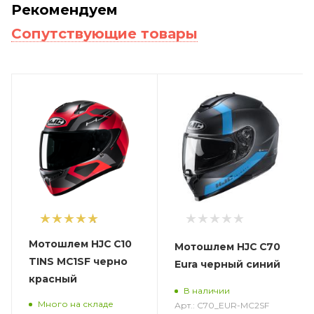
Рекомендуем
Сопутствующие товары
1
Мотошлем HJC C10
Мотошлем HJC C70
TINS MC1SF черно
Eura черный синий
красный
В наличии
Много на складе
Арт.: C70_EUR-MC2SF