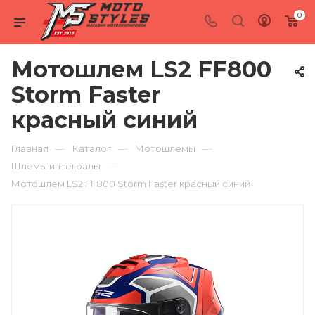
0
Мотошлем LS2 FF800
Storm Faster
красный синий
—
—
—
Главная
Каталог
Мотошлемы
—
Шлемы интегралы
Мотошлем LS2 FF800 Storm Faster красный синий