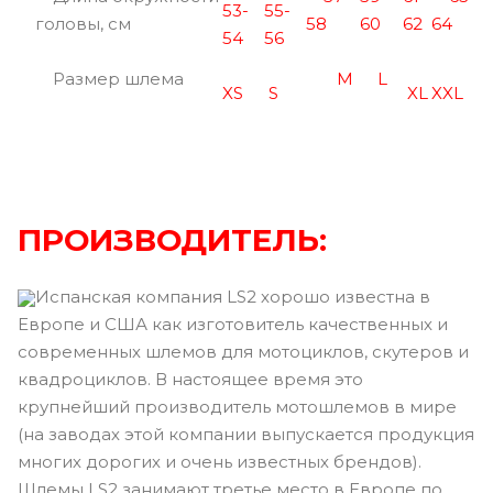
53-
55-
головы, см
58
60
62
64
54
56
Размер шлема
M
L
XS
S
XL
XXL
ПРОИЗВОДИТЕЛЬ:
Испанская компания LS2 хорошо известна в
Европе и США как изготовитель качественных и
современных шлемов для мотоциклов, скутеров и
квадроциклов. В настоящее время это
крупнейший производитель мотошлемов в мире
(на заводах этой компании выпускается продукция
многих дорогих и очень известных брендов).
Шлемы LS2 занимают третье место в Европе по