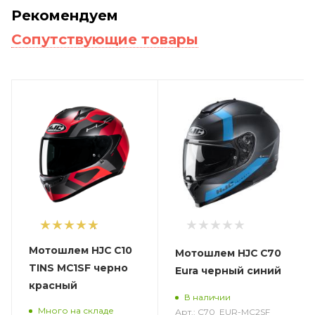
Рекомендуем
Сопутствующие товары
1
Мотошлем HJC C10
Мотошлем HJC C70
TINS MC1SF черно
Eura черный синий
красный
В наличии
Много на складе
Арт.: C70_EUR-MC2SF