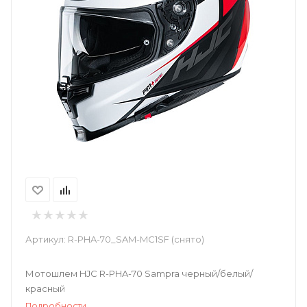
Артикул:
R-PHA-70_SAM-MC1SF (снято)
Мотошлем HJC R-PHA-70 Sampra черный/белый/
красный
Подробности