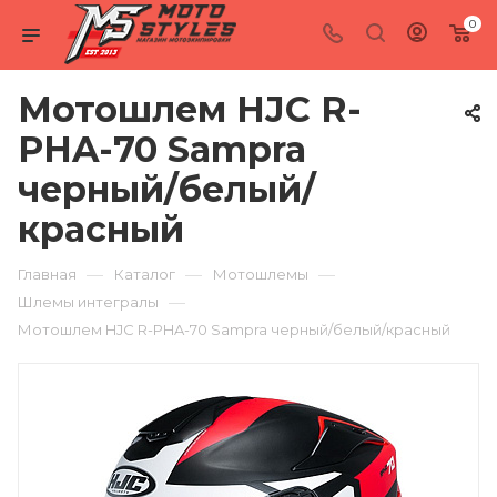
0
Мотошлем HJC R-
PHA-70 Sampra
черный/белый/
красный
—
—
—
Главная
Каталог
Мотошлемы
—
Шлемы интегралы
Мотошлем HJC R-PHA-70 Sampra черный/белый/красный