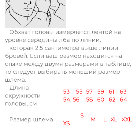
Обхват головы измеряется лентой на
уровне середины лба по линии,
которая 2.5 сантиметра выше линии
бровей. Если ваш размер находится на
стыке между двумя размерами в таблице,
то следует выбирать меньший размер
шлема.
Длина
53-
55-
57-
59-
61-
63-
окружности
54
56
58
60
62
64
головы, см
S
Размер шлема
M
L
XL
XXL
XS