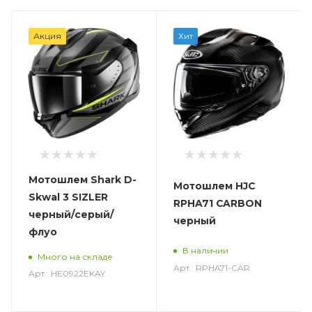
Акция
Хит
Мотошлем Shark D-
Мотошлем HJC
Skwal 3 SIZLER
RPHA71 CARBON
черный/серый/
черный
флуо
В наличии
Много на складе
Арт.: RPHA71-CAR
Арт.: HE0922EKAY