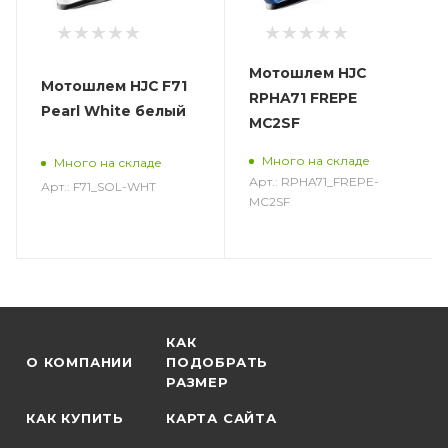
Мотошлем HJC
Мотошлем HJC F71
RPHA71 FREPE
Pearl White белый
MC2SF
Много на складе
Много на складе
Арт.: RPHA71_FREPE-
Арт.: F71_SOL-WHT
MC2SF
КАК
О КОМПАНИИ
ПОДОБРАТЬ
РАЗМЕР
КАК КУПИТЬ
КАРТА САЙТА