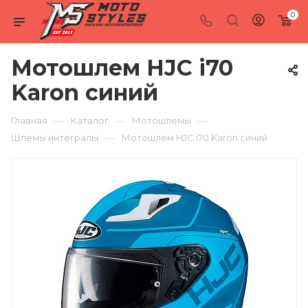
0
Мотошлем HJC i70
Karon синий
—
—
—
Главная
Каталог
Мотошлемы
—
Шлемы интегралы
Мотошлем HJC i70 Karon синий