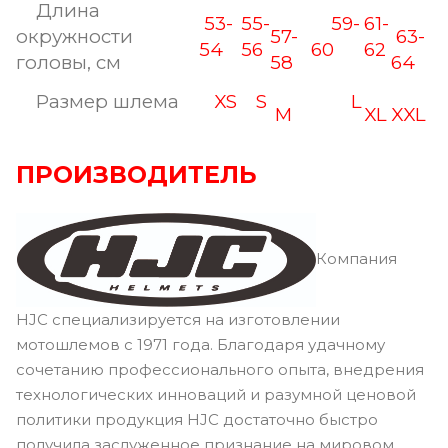
Длина
53-
55-
59-
61-
окружности
57-
63-
54
56
60
62
головы, см
58
64
Размер шлема
XS
S
L
M
XL
XXL
ПРОИЗВОДИТЕЛЬ
Компания
HJC специализируется на изготовлении
мотошлемов с 1971 года. Благодаря удачному
сочетанию профессионального опыта, внедрения
технологических инноваций и разумной ценовой
политики продукция HJC достаточно быстро
получила заслуженное признание на мировом