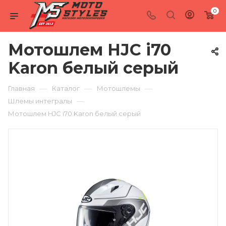
0
Мотошлем HJC i70
Karon белый серый
—
—
—
Главная
Каталог
Мотошлемы
—
Шлемы интегралы
Мотошлем HJC i70 Karon белый серый