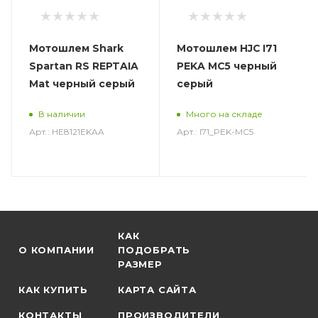
Мотошлем Shark
Мотошлем HJC I71
Spartan RS REPTAIA
PEKA MC5 черный
Mat черный серый
серый
В наличии
Много на складе
Арт.: HE8121EKAA
Арт.: I71_PEK-MC5
КАК
О КОМПАНИИ
ПОДОБРАТЬ
РАЗМЕР
КАК КУПИТЬ
КАРТА САЙТА
КОНТАКТЫ
ПРОИЗВОДИТЕЛИ