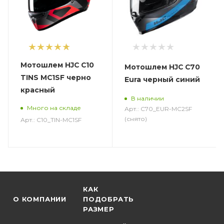
1
Мотошлем HJC C10
Мотошлем HJC C70
TINS MC1SF черно
Eura черный синий
красный
В наличии
Много на складе
Арт.: C70_EUR-MC2SF
(снято)
Арт.: C10_TIN-MC1SF
КАК
О КОМПАНИИ
ПОДОБРАТЬ
РАЗМЕР