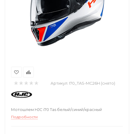
Артикул:
I70_TAS-MC26H (снято)
Мотошлем HJC i70 Tas белый/синий/красный
Подробности