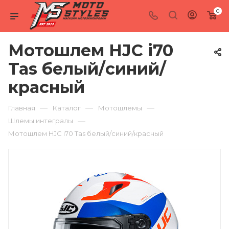
0
Мотошлем HJC i70
Tas белый/синий/
красный
—
—
—
Главная
Каталог
Мотошлемы
—
Шлемы интегралы
Мотошлем HJC i70 Tas белый/синий/красный