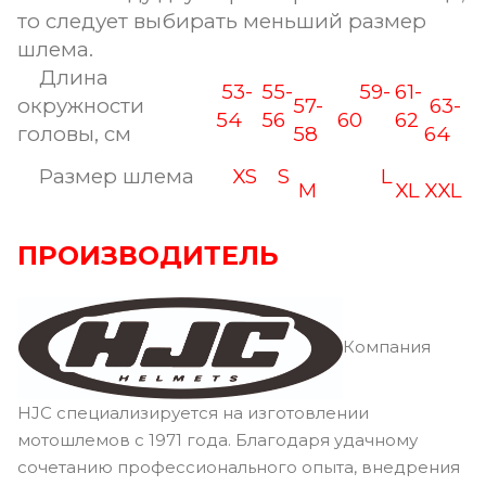
то следует выбирать меньший размер
шлема.
Длина
53-
55-
59-
61-
окружности
57-
63-
54
56
60
62
головы, см
58
64
Размер шлема
XS
S
L
M
XL
XXL
ПРОИЗВОДИТЕЛЬ
Компания
HJC специализируется на изготовлении
мотошлемов с 1971 года. Благодаря удачному
сочетанию профессионального опыта, внедрения