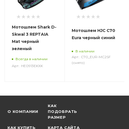
Мотошлем Shark D-
Мотошлем HJC C70
Skwal 3 REPTAIA
Eura черный синий
Mat черный
зеленый
В наличии
Арт.: C70_EUR-MC2SF
Всегда в наличии
(снято)
Арт.: HE0913EKXK
КАК
О КОМПАНИИ
ПОДОБРАТЬ
РАЗМЕР
КАК КУПИТЬ
КАРТА САЙТА