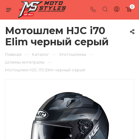
0
Мотошлем HJC i70
Elim черный серый
—
—
—
Главная
Каталог
Мотошлемы
—
Шлемы интегралы
Мотошлем HJC i70 Elim черный серый