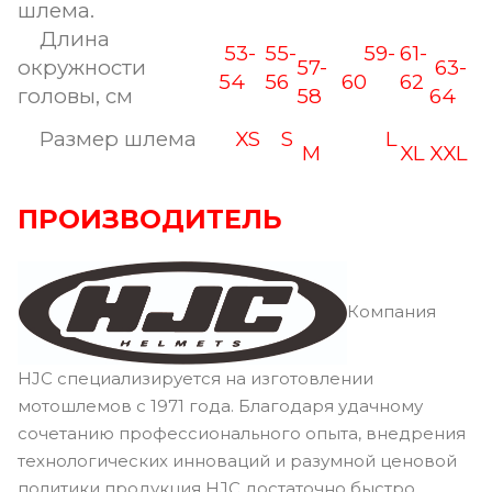
шлема.
Длина
53-
55-
59-
61-
окружности
57-
63-
54
56
60
62
головы, см
58
64
Размер шлема
XS
S
L
M
XL
XXL
ПРОИЗВОДИТЕЛЬ
Компания
HJC специализируется на изготовлении
мотошлемов с 1971 года. Благодаря удачному
сочетанию профессионального опыта, внедрения
технологических инноваций и разумной ценовой
политики продукция HJC достаточно быстро